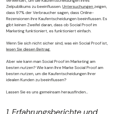
verwendet, um die Kaufentscheidungen Ihres
Zielpublikums zu beeinflussen.
Untersuchungen
zeigen,
dass 97% der Verbraucher sagen, dass Online-
Rezensionen ihre Kaufentscheidungen beeinflussen. Es
Luise
gibt keinen Zweifel daran, dass ob Social Proof im
Schwarzwälder Flammkuchen
Marketing funktioniert, es funktioniert einfach.
Manufaktur, DE
Aki war sehr gut vorbereitet und
Wenn Sie sich nicht sicher sind, was ein Social Proof ist,
trotz technischen Problemen
lesen Sie diesen Beitrag.
auf meiner Seite konnte er mir
alle Fragen beantworten und ich
dank seiner kurzen
Aber wie kann man Social Proof im Marketing am
Erleuterungen wenige Minuten
besten nutzen? Wie kann Ihre Marke Social Proof am
später erste
besten nutzen, um die Kaufentscheidungen Ihrer
Kundenbewertungen auf
idealen Kunden zu beeinflussen?
unserer Homepage
veröffentichen. Danke!
Lassen Sie es uns gemeinsam herausfinden...
1. Erfahrungsberichte und