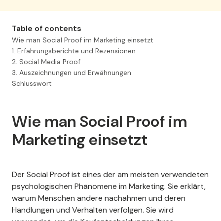
Table of contents
Sie verschwenden 98 %
Wie man Social Proof im Marketing einsetzt
1. Erfahrungsberichte und Rezensionen
Ihres Website-Traffics!
2. Social Media Proof
3. Auszeichnungen und Erwähnungen
Schlusswort
Wir können Ihnen helfen, mehr Kunden
Wie man Social Proof im
über Ihre Website mit Social Proof zu
gewinnen.
Marketing einsetzt
Der Social Proof ist eines der am meisten verwendeten
Demo anfordern
psychologischen Phänomene im Marketing. Sie erklärt,
warum Menschen andere nachahmen und deren
Handlungen und Verhalten verfolgen. Sie wird