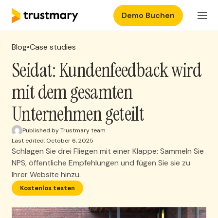
Demo Buchen
Produkte
Einloggen
Blog
•
Case studies
Preisgestaltung
Seidat: Kundenfeedback wird
mit dem gesamten
Ressourcen
Unternehmen geteilt
Published by Trustmary team
Last edited: October 6, 2025
Schlagen Sie drei Fliegen mit einer Klappe: Sammeln Sie
NPS, öffentliche Empfehlungen und fügen Sie sie zu
Ihrer Website hinzu.
Kostenlos testen