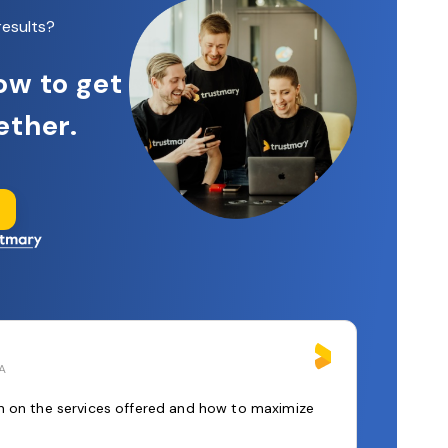
results?
ow to get
ether.
SA
n on the services offered and how to maximize