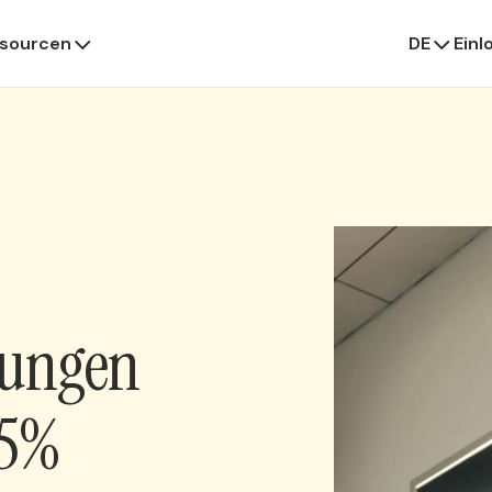
sourcen
DE
Einl
tungen
75%