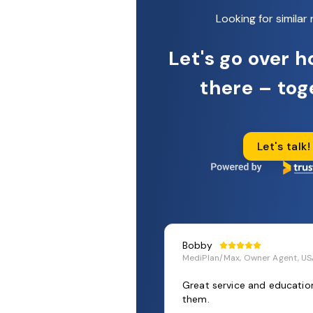
Looking for similar 
Let's go over h
there – tog
Let's talk!
Bobby
MediPlan/Max, Owner Agent, U
stmary has to
Great service and educatio
them.