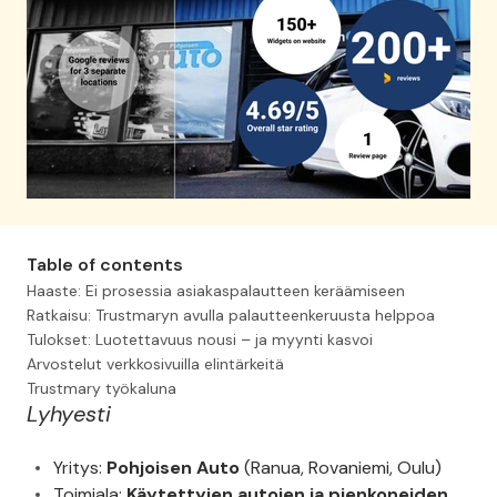
Table of contents
Haaste: Ei prosessia asiakaspalautteen keräämiseen
Ratkaisu: Trustmaryn avulla palautteenkeruusta helppoa
Tulokset: Luotettavuus nousi – ja myynti kasvoi
Arvostelut verkkosivuilla elintärkeitä
Trustmary työkaluna
Lyhyesti
Yritys:
Pohjoisen Auto
(Ranua, Rovaniemi, Oulu)
Toimiala:
Käytettyjen autojen ja pienkoneiden