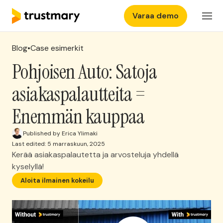
Varaa demo
Ominaisuudet
FI
Kirjaudu
Blog
•
Case esimerkit
Hinnasto
Pohjoisen Auto: Satoja
asiakaspalautteita =
Yritys
Enemmän kauppaa
Kokemuksia
Published by Erica Ylimaki
Last edited: 5 marraskuun, 2025
Kerää asiakaspalautetta ja arvosteluja yhdellä
Ota yhteyttä
kyselyllä!
Aloita ilmainen kokeilu