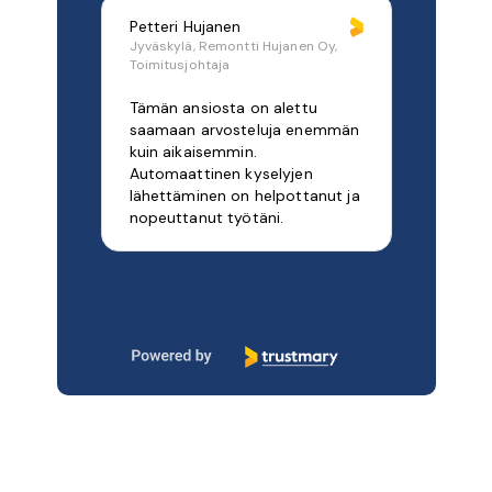
Petteri Hujanen
Jyväskylä, Remontti Hujanen Oy,
Toimitusjohtaja
Tämän ansiosta on alettu
saamaan arvosteluja enemmän
kuin aikaisemmin.
Automaattinen kyselyjen
lähettäminen on helpottanut ja
nopeuttanut työtäni.
Page 1 of 10