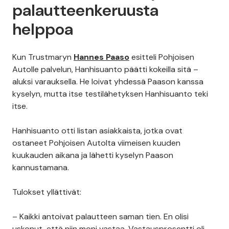
palautteenkeruusta
helppoa
Kun Trustmaryn
Hannes Paaso
esitteli Pohjoisen
Autolle palvelun, Hanhisuanto päätti kokeilla sitä –
aluksi varauksella. He loivat yhdessä Paason kanssa
kyselyn, mutta itse testilähetyksen Hanhisuanto teki
itse.
Hanhisuanto otti listan asiakkaista, jotka ovat
ostaneet Pohjoisen Autolta viimeisen kuuden
kuukauden aikana ja lähetti kyselyn Paason
kannustamana.
Tulokset yllättivät:
– Kaikki antoivat palautteen saman tien. En olisi
uskonut, että niin moni vastaa. Vastausprosentti oli