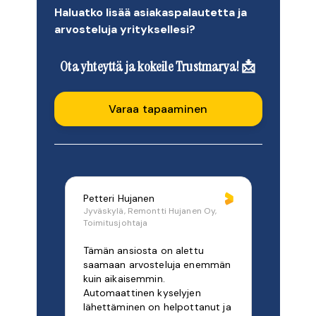
Haluatko lisää asiakaspalautetta ja
arvosteluja yrityksellesi?
Ota yhteyttä ja kokeile Trustmarya! 📩
Varaa tapaaminen
Petteri Hujanen
Jyväskylä, Remontti Hujanen Oy,
Toimitusjohtaja
Tämän ansiosta on alettu
saamaan arvosteluja enemmän
kuin aikaisemmin.
Automaattinen kyselyjen
lähettäminen on helpottanut ja