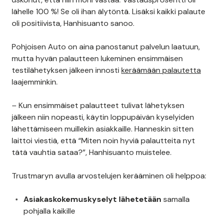
lähelle 100 %! Se oli ihan älytöntä. Lisäksi kaikki palaute
oli positiivista, Hanhisuanto sanoo.
Pohjoisen Auto on aina panostanut palvelun laatuun,
mutta hyvän palautteen lukeminen ensimmäisen
testilähetyksen jälkeen innosti
keräämään palautetta
laajemminkin.
– Kun ensimmäiset palautteet tulivat lähetyksen
jälkeen niin nopeasti, käytin loppupäivän kyselyiden
lähettämiseen muillekin asiakkaille. Hanneskin sitten
laittoi viestiä, että “Miten noin hyviä palautteita nyt
tätä vauhtia sataa?”, Hanhisuanto muistelee.
Trustmaryn avulla arvostelujen kerääminen oli helppoa:
Asiakaskokemuskyselyt lähetetään
samalla
pohjalla kaikille