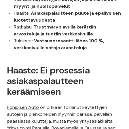
myynti ja huoltopalvelut
Haaste:
Asiakaspalautteen puute ja epäilys sen
luotettavuudesta
Ratkaisu:
Trustmaryn avulla kerättiin
arvosteluja ja tuotiin verkkosivuille
Tulokset:
Vastausprosentti lähes 100 %,
verkkosivuille satoja arvosteluja
Haaste: Ei prosessia
asiakaspalautteen
keräämiseen
Pohjoisen Auto
on pitkään toiminut käytettyjen
autojen ja pienkoneiden myynnin parissa, palvellen
pääasiassa kuluttajia, mutta myös yritysasiakkaita.
Yritys toimii Ranualla, Rovaniemellä ja Oulussa, ja sen