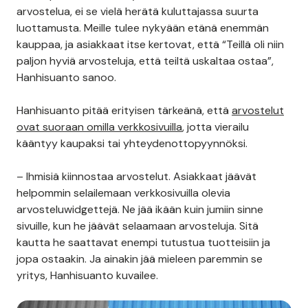
arvostelua, ei se vielä herätä kuluttajassa suurta
luottamusta. Meille tulee nykyään etänä enemmän
kauppaa, ja asiakkaat itse kertovat, että “Teillä oli niin
paljon hyviä arvosteluja, että teiltä uskaltaa ostaa”,
Hanhisuanto sanoo.
Hanhisuanto pitää erityisen tärkeänä, että
arvostelut
ovat suoraan omilla verkkosivuilla
, jotta vierailu
kääntyy kaupaksi tai yhteydenottopyynnöksi.
– Ihmisiä kiinnostaa arvostelut. Asiakkaat jäävät
helpommin selailemaan verkkosivuilla olevia
arvosteluwidgettejä. Ne jää ikään kuin jumiin sinne
sivuille, kun he jäävät selaamaan arvosteluja. Sitä
kautta he saattavat enempi tutustua tuotteisiin ja
jopa ostaakin. Ja ainakin jää mieleen paremmin se
yritys, Hanhisuanto kuvailee.