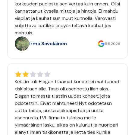
korkeuden puolesta sen vertaa kuin ennen.. Olisi
kannattanut kysellä mittoja ja hintoja. Ei mahdu
vispilät ja kauhat sun muut kunnolla. Varovasti
suljettava laatikko ja pyöriteltävä kauhat jos
mahtuis.
Irma Savolainen
5.8.2026
Keittiö tuli, Elegan tilaamat koneet ei mahtuneet
tiskialtaan alle. Taso oli asennettu liian alas.
Elegan toimesta tilattiin uudet koneet, joita
odotettiin.. Eivät mahtuneet! Nyt odotetasn
uutta tasoa, uutta alakaapistoa ja uutta
asennusta. LVI-firmalta tulossa meille
ylimääräinen lasku, aikaa on kulunut ja nuoripari
elänyt ilman tiskikonetta ja liettä ties kuinka