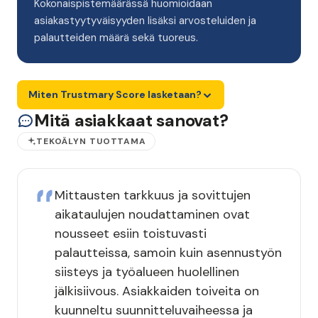
Kokonaispistemäärässä huomioidaan
asiakastyytyväisyyden lisäksi arvosteluiden ja
palautteiden määrä sekä tuoreus.
Miten Trustmary Score lasketaan?
Mitä asiakkaat sanovat?
TEKOÄLYN TUOTTAMA
Mittausten tarkkuus ja sovittujen
aikataulujen noudattaminen ovat
nousseet esiin toistuvasti
palautteissa, samoin kuin asennustyön
siisteys ja työalueen huolellinen
jälkisiivous. Asiakkaiden toiveita on
kuunneltu suunnitteluvaiheessa ja