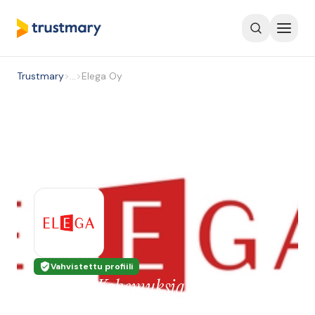
Trustmary
>
…
>
Elega Oy
Vahvistettu profiili
Elega Oy
Kokemuksia
020 757 8800
Ahjokatu 14, 40320 Jyväskylä