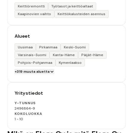
Keittiöremontti
Työtasot ja keittiöaltaat
Kaapinovien vaihto
Keittiökalusteiden asennus
Alueet
Uusimaa
Pirkanmaa
Keski-Suomi
Varsinais-Suomi
Kanta-Häme
Päijät-Häme
Pohjois-Pohjanmaa
Kymenlaakso
+319 muuta aluetta
Yritystiedot
Y-TUNNUS
2496864-9
KOKOLUOKKA
1 - 10