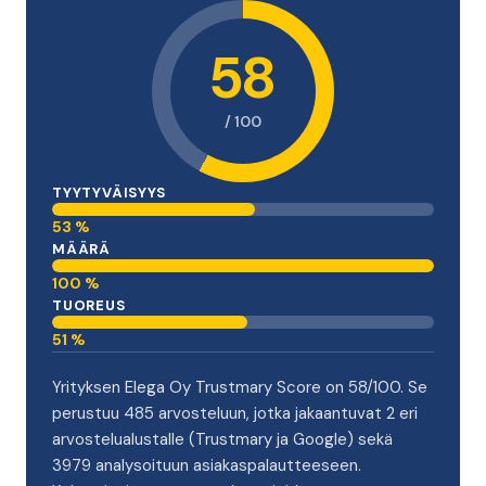
58
/ 100
TYYTYVÄISYYS
53 %
MÄÄRÄ
100 %
TUOREUS
51 %
Yrityksen Elega Oy Trustmary Score on 58/100. Se
perustuu 485 arvosteluun, jotka jakaantuvat 2 eri
arvostelualustalle (Trustmary ja Google) sekä
3979 analysoituun asiakaspalautteeseen.