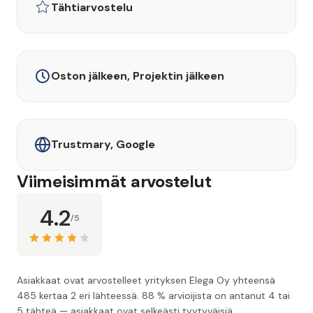
Tähtiarvostelu
Oston jälkeen, Projektin jälkeen
Trustmary, Google
Viimeisimmät arvostelut
4.2
/5
Asiakkaat ovat arvostelleet yrityksen Elega Oy yhteensä
485 kertaa 2 eri lähteessä. 88 % arvioijista on antanut 4 tai
5 tähteä — asiakkaat ovat selkeästi tyytyväisiä.