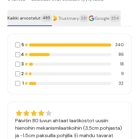
Kaikki arvostelut
485
Trustmary
Google
231
254
5
340
4
86
3
18
2
9
1
32
Päivitin 80 luvun ahtaat laatikostot uusiin
hienoihin mekanismilaatikoihin (3,5cm pohjasta)
ja -1.5cm paksuilla pohjilla. Ei mahdu tavarat