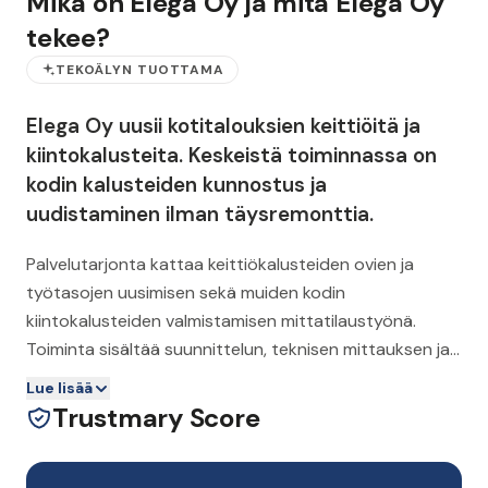
Mikä on Elega Oy ja mitä Elega Oy
tekee?
TEKOÄLYN TUOTTAMA
Elega Oy uusii kotitalouksien keittiöitä ja
kiintokalusteita. Keskeistä toiminnassa on
kodin kalusteiden kunnostus ja
uudistaminen ilman täysremonttia.
Palvelutarjonta kattaa keittiökalusteiden ovien ja
työtasojen uusimisen sekä muiden kodin
kiintokalusteiden valmistamisen mittatilaustyönä.
Toiminta sisältää suunnittelun, teknisen mittauksen ja
asennuksen.
Lue lisää
Trustmary Score