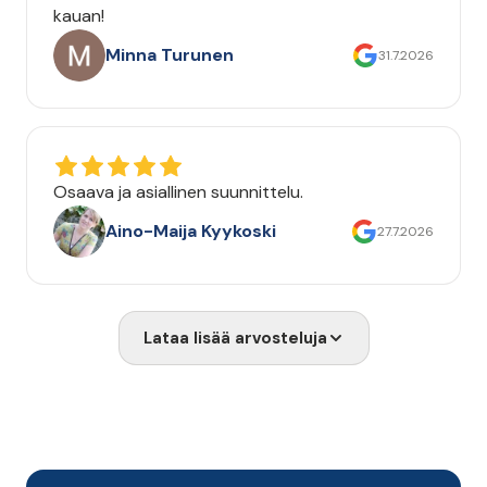
kauan!
Minna Turunen
31.7.2026
Osaava ja asiallinen suunnittelu.
Aino-Maija Kyykoski
27.7.2026
Lataa lisää arvosteluja