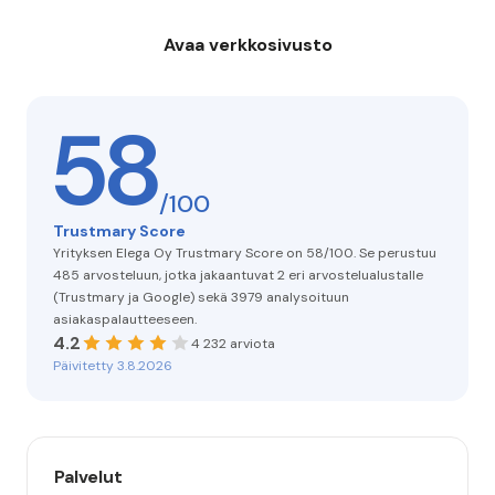
www.elega.fi
Avaa verkkosivusto
58
/100
Trustmary Score
Yrityksen Elega Oy Trustmary Score on 58/100. Se perustuu
485 arvosteluun, jotka jakaantuvat 2 eri arvostelualustalle
(Trustmary ja Google) sekä 3979 analysoituun
asiakaspalautteeseen.
4.2
4 232 arviota
Päivitetty 3.8.2026
Palvelut