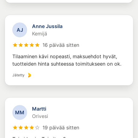
Anne Jussila
A
J
Kemijä
16 päivää sitten
Tilaaminen kävi nopeasti, maksuehdot hyvät,
tuotteiden hinta suhteessa toimitukseen on ok.
Jätetty
Martti
M
M
Orivesi
19 päivää sitten