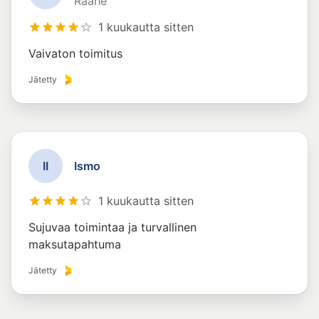
Raahe
1 kuukautta sitten
Vaivaton toimitus
Jätetty
I
I
Ismo
1 kuukautta sitten
Sujuvaa toimintaa ja turvallinen
maksutapahtuma
Jätetty