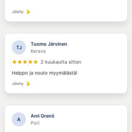
Jätetty
Tuomo Järvinen
T
J
Kerava
2 kuukautta sitten
Helppo ja nouto myymälästä!
Jätetty
Ami Granö
A
Pori