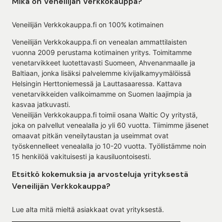
Mikä on Veneilijän Verkkokauppa?
Veneilijän Verkkokauppa.fi on 100% kotimainen
Veneilijän Verkkokauppa.fi on venealan ammattilaisten
vuonna 2009 perustama kotimainen yritys. Toimitamme
venetarvikkeet luotettavasti Suomeen, Ahvenanmaalle ja
Baltiaan, jonka lisäksi palvelemme kivijalkamyymälöissä
Helsingin Herttoniemessä ja Lauttasaaressa. Kattava
venetarvikkeiden valikoimamme on Suomen laajimpia ja
kasvaa jatkuvasti.
Veneilijän Verkkokauppa.fi toimii osana Waltic Oy yritystä,
joka on palvellut venealalla jo yli 60 vuotta. Tiimimme jäsenet
omaavat pitkän veneilytaustan ja useimmat ovat
työskennelleet venealalla jo 10-20 vuotta. Työllistämme noin
15 henkilöä vakituisesti ja kausiluontoisesti.
Etsitkö kokemuksia ja arvosteluja yrityksestä
Veneilijän Verkkokauppa?
Lue alta mitä mieltä asiakkaat ovat yrityksestä.