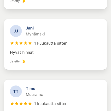
Jätetty
Jani
J
J
Mynämäki
1 kuukautta sitten
Hyvät hinnat
Jätetty
Timo
T
T
Muurame
1 kuukautta sitten