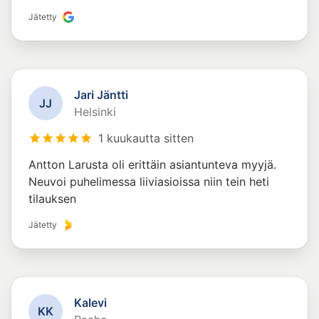
Jätetty
Jari Jäntti
J
J
Helsinki
1 kuukautta sitten
Antton Larusta oli erittäin asiantunteva myyjä.
Neuvoi puhelimessa liiviasioissa niin tein heti
tilauksen
Jätetty
Kalevi
K
K