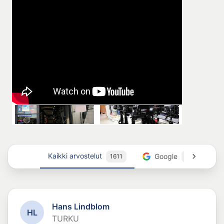
Kaikki arvostelut
Google
1611
184
Hans Lindblom
H
L
TURKU