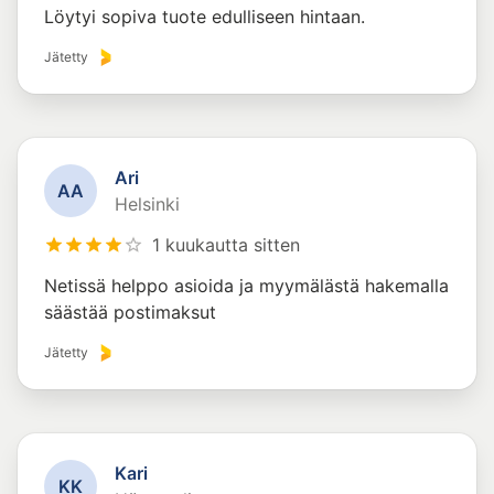
Löytyi sopiva tuote edulliseen hintaan.
Jätetty
Ari
A
A
Helsinki
1 kuukautta sitten
Netissä helppo asioida ja myymälästä hakemalla
säästää postimaksut
Jätetty
Kari
K
K