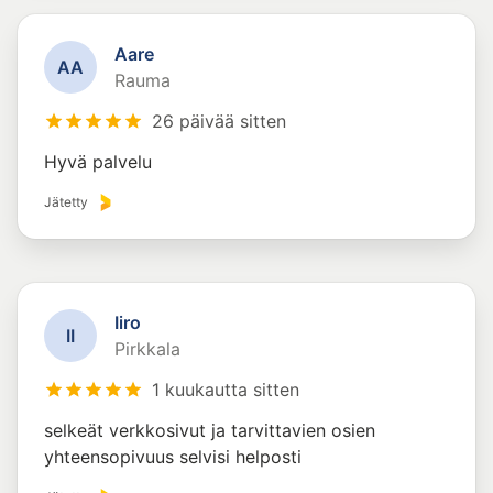
Aare
A
A
Rauma
26 päivää sitten
Hyvä palvelu
Jätetty
Iiro
I
I
Pirkkala
1 kuukautta sitten
selkeät verkkosivut ja tarvittavien osien
yhteensopivuus selvisi helposti