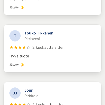
Jätetty
Touko Tikkanen
T
Pielavesi
2 kuukautta sitten
Hyvä tuote
Jätetty
Jouni
J
J
Pirkkala
2 kuukautta sitten