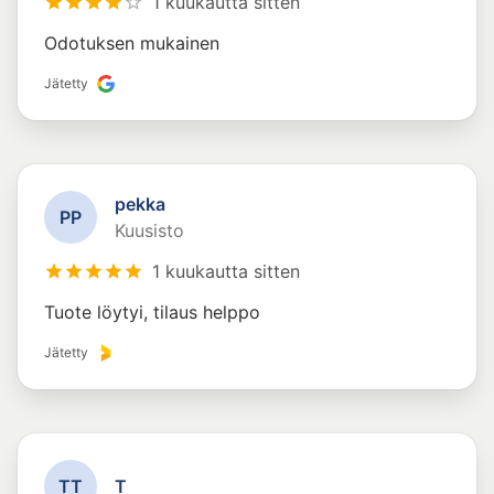
1 kuukautta sitten
Odotuksen mukainen
Jätetty
pekka
P
P
Kuusisto
1 kuukautta sitten
Tuote löytyi, tilaus helppo
Jätetty
T
T
T