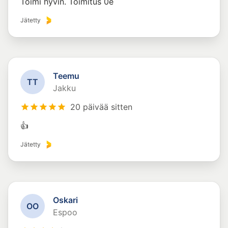
Toimi hyvin. Toimitus 0e
Jätetty
Teemu
T
T
Jakku
20 päivää sitten
👍
Jätetty
Oskari
O
O
Espoo