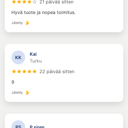
21 päivää sitten
Hyvä tuote ja nopea toimitus.
Jätetty
Kai
K
K
Turku
22 päivää sitten
9
Jätetty
P
S
P siren