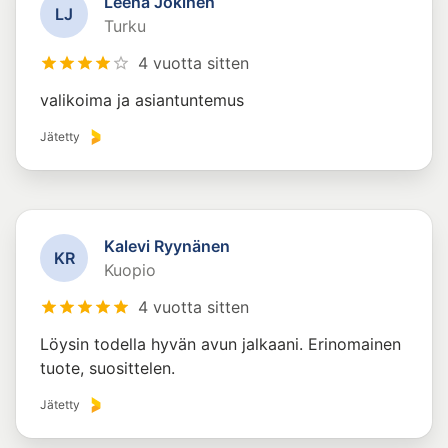
Leena Jokinen
L
J
Turku
4 vuotta sitten
valikoima ja asiantuntemus
Jätetty
Kalevi Ryynänen
K
R
Kuopio
4 vuotta sitten
Löysin todella hyvän avun jalkaani. Erinomainen
tuote, suosittelen.
Jätetty