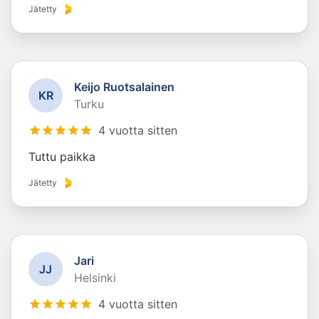
Jätetty
Keijo Ruotsalainen
K
R
Turku
4 vuotta sitten
Tuttu paikka
Jätetty
Jari
J
J
Helsinki
4 vuotta sitten