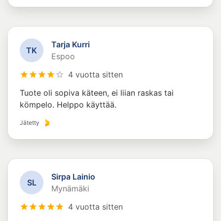
Tarja Kurri
T
K
Espoo
4 vuotta sitten
Tuote oli sopiva käteen, ei liian raskas tai
kömpelo. Helppo käyttää.
Jätetty
Sirpa Lainio
S
L
Mynämäki
4 vuotta sitten