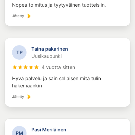
Nopea toimitus ja tyytyväinen tuotteisiin.
Jätetty
Taina pakarinen
T
P
Uusikaupunki
4 vuotta sitten
Hyvä palvelu ja sain sellaisen mitä tulin
hakemaankin
Jätetty
Pasi Meriläinen
P
M