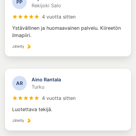
P
P
Rekijoki Salo
4 vuotta sitten
Ystävällinen ja huomaavainen palvelu. Kiireetön
ilmapiiri.
Jätetty
Aino Rantala
A
R
Turku
4 vuotta sitten
Luotettava tekijä.
Jätetty