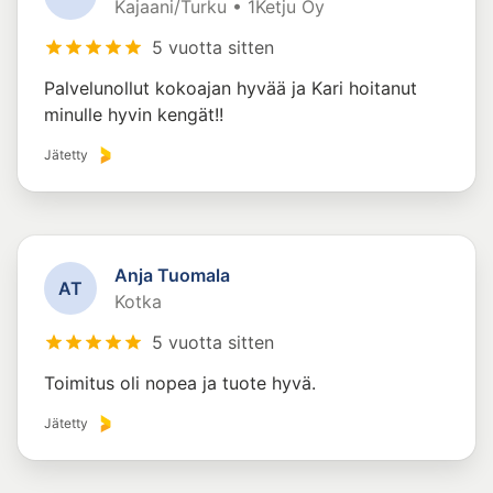
Kajaani/Turku • 1Ketju Oy
5 vuotta sitten
Palvelunollut kokoajan hyvää ja Kari hoitanut
minulle hyvin kengät!!
Jätetty
Anja Tuomala
A
T
Kotka
5 vuotta sitten
Toimitus oli nopea ja tuote hyvä.
Jätetty