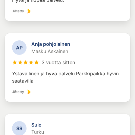
Hyvä ja nopea palvelu.
Jätetty
Anja pohjolainen
A
P
Masku Askainen
3 vuotta sitten
Ystävällinen ja hyvä palvelu.Parkkipaikka hyvin
saatavilla
Jätetty
Sulo
S
S
Turku