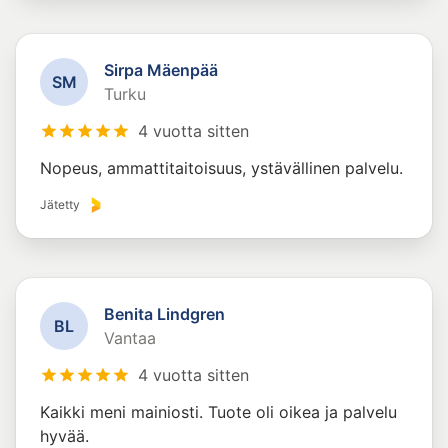
Sirpa Mäenpää
S
M
Turku
4 vuotta sitten
Nopeus, ammattitaitoisuus, ystävällinen palvelu.
Jätetty
Benita Lindgren
B
L
Vantaa
4 vuotta sitten
Kaikki meni mainiosti. Tuote oli oikea ja palvelu
hyvää.