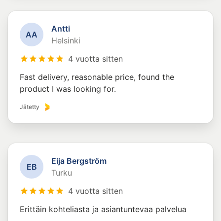
Antti
A
A
Helsinki
4 vuotta sitten
Fast delivery, reasonable price, found the
product I was looking for.
Jätetty
Eija Bergström
E
B
Turku
4 vuotta sitten
Erittäin kohteliasta ja asiantuntevaa palvelua