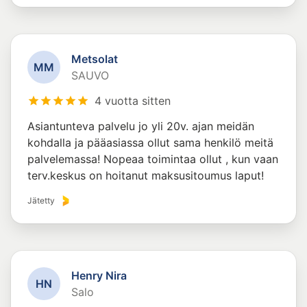
Metsolat
M
M
SAUVO
4 vuotta sitten
Asiantunteva palvelu jo yli 20v. ajan meidän
kohdalla ja pääasiassa ollut sama henkilö meitä
palvelemassa! Nopeaa toimintaa ollut , kun vaan
terv.keskus on hoitanut maksusitoumus laput!
Jätetty
Henry Nira
H
N
Salo