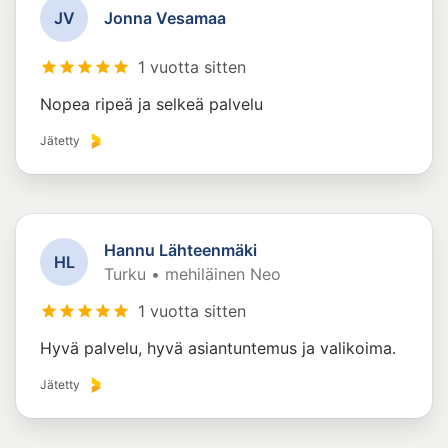
J
V
Jonna Vesamaa
1 vuotta sitten
Nopea ripeä ja selkeä palvelu
Jätetty
Hannu Lähteenmäki
H
L
Turku • mehiläinen Neo
1 vuotta sitten
Hyvä palvelu, hyvä asiantuntemus ja valikoima.
Jätetty