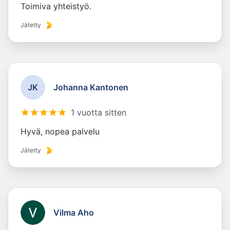
Toimiva yhteistyö.
Jätetty
J
K
Johanna Kantonen
1 vuotta sitten
Hyvä, nopea palvelu
Jätetty
Vilma Aho