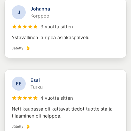
Johanna
J
Korppoo
3 vuotta sitten
Ystävällinen ja ripeä asiakaspalvelu
Jätetty
Essi
E
E
Turku
4 vuotta sitten
Nettikaupassa oli kattavat tiedot tuotteista ja
tilaaminen oli helppoa.
Jätetty