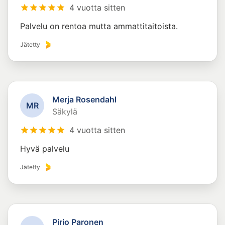
4 vuotta sitten
Palvelu on rentoa mutta ammattitaitoista.
Jätetty
Merja Rosendahl
M
R
Säkylä
4 vuotta sitten
Hyvä palvelu
Jätetty
Pirjo Paronen