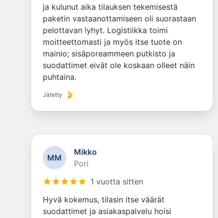
ja kulunut aika tilauksen tekemisestä
paketin vastaanottamiseen oli suorastaan
pelottavan lyhyt. Logistiikka toimi
moitteettomasti ja myös itse tuote on
mainio; sisäporeammeen putkisto ja
suodattimet eivät ole koskaan olleet näin
puhtaina.
Jätetty
Mikko
M
M
Pori
1 vuotta sitten
Hyvä kokemus, tilasin itse väärät
suodattimet ja asiakaspalvelu hoisi