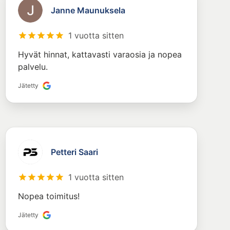
Janne Maunuksela
1 vuotta sitten
Hyvät hinnat, kattavasti varaosia ja nopea
palvelu.
Jätetty
Petteri Saari
1 vuotta sitten
Nopea toimitus!
Jätetty