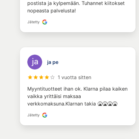
postista ja kylpemään. Tuhannet kiitokset
nopeasta palvelusta!
Jätetty
ja pe
1 vuotta sitten
Myyntituotteet ihan ok. Klarna pilaa kaiken
vaikka yrittäisi maksaa
verkkomaksuna.Klarnan takia 🤮🤮🤮🤮
Jätetty