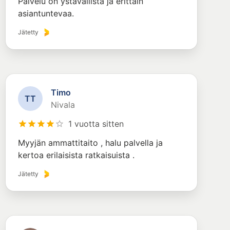
Palvelu on ystävällistä ja erittäin
asiantuntevaa.
Jätetty
Timo
T
T
Nivala
1 vuotta sitten
Myyjän ammattitaito , halu palvella ja
kertoa erilaisista ratkaisuista .
Jätetty