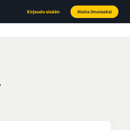
Kirjaudu sisään
Aloita ilmaiseksi
?