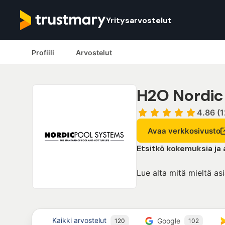
Yritysarvostelut
Profiili
Arvostelut
H2O Nordic
4.86 (
Avaa verkkosivusto
Etsitkö kokemuksia ja
Lue alta mitä mieltä as
Kaikki arvostelut
Google
120
102