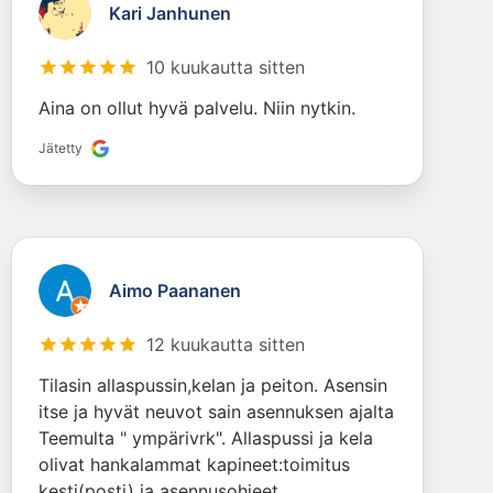
Kari Janhunen
10 kuukautta sitten
Aina on ollut hyvä palvelu. Niin nytkin.
Jätetty
Aimo Paananen
12 kuukautta sitten
Tilasin allaspussin,kelan ja peiton. Asensin
itse ja hyvät neuvot sain asennuksen ajalta
Teemulta " ympärivrk". Allaspussi ja kela
olivat hankalammat kapineet:toimitus
kesti(posti) ja asennusohjeet