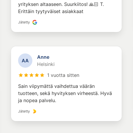
yrityksen altaaseen. Suurkiitos! 🙏🏻 T.
Erittäin tyytyväiset asiakkaat
Jätetty
Anne
A
A
Helsinki
1 vuotta sitten
Sain viipymättä vaihdettua väärän
tuotteen, sekä hyvityksen virheestä. Hyvä
ja nopea palvelu.
Jätetty