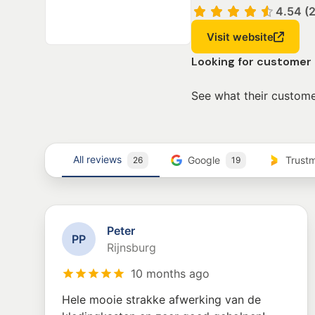
4.54 (
Visit website
Looking for customer 
See what their custome
All reviews
Google
Trust
26
19
Peter
P
P
Rijnsburg
10 months ago
Hele mooie strakke afwerking van de