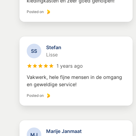
kledingkasten en zeer goed geholpen!
Posted on
Stefan
S
S
Lisse
1 years ago
Vakwerk, hele fijne mensen in de omgang
en geweldige service!
Posted on
Marije Janmaat
M
J