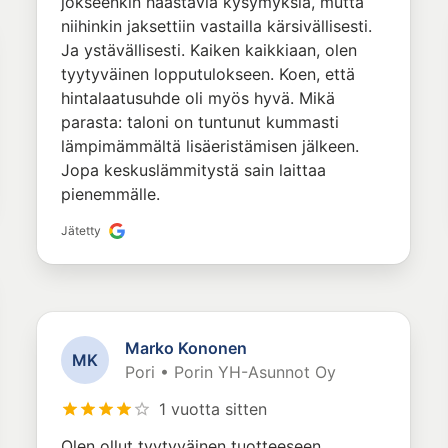
jokseenkin haastavia kysymyksiä, mutta
niihinkin jaksettiin vastailla kärsivällisesti.
Ja ystävällisesti. Kaiken kaikkiaan, olen
tyytyväinen lopputulokseen. Koen, että
hintalaatusuhde oli myös hyvä. Mikä
parasta: taloni on tuntunut kummasti
lämpimämmältä lisäeristämisen jälkeen.
Jopa keskuslämmitystä sain laittaa
pienemmälle.
Jätetty
Marko Kononen
M
K
Pori • Porin YH-Asunnot Oy
1 vuotta sitten
Olen ollut tyytyväinen tuotteeseen.