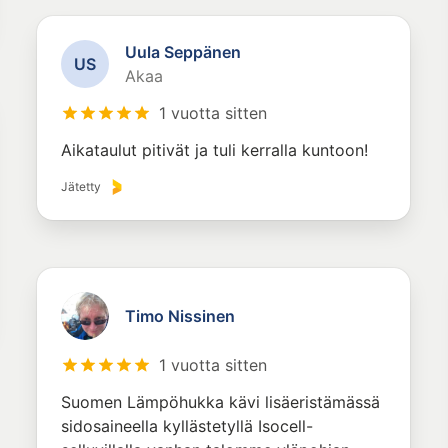
Uula Seppänen
U
S
Akaa
1 vuotta sitten
Aikataulut pitivät ja tuli kerralla kuntoon!
Jätetty
Timo Nissinen
1 vuotta sitten
Suomen Lämpöhukka kävi lisäeristämässä
sidosaineella kyllästetyllä Isocell-