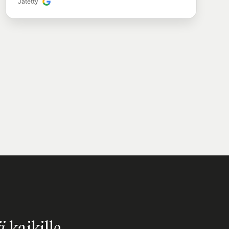
Jätetty
ä
kaikille