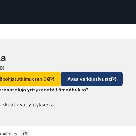
ka
9)
yläpohjatutkimuksen 0€
Avaa verkkosivusto
 arvosteluja yrityksestä Lämpöhukka?
iakkaat ovat yrityksestä.
rustmary
30