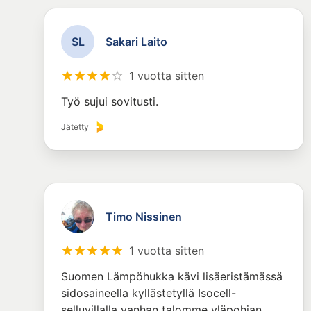
S
L
Sakari Laito
1 vuotta sitten
Työ sujui sovitusti.
Jätetty
Timo Nissinen
1 vuotta sitten
Suomen Lämpöhukka kävi lisäeristämässä
sidosaineella kyllästetyllä Isocell-
selluvillalla vanhan talomme yläpohjan.