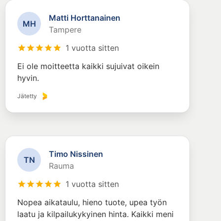
Matti Horttanainen
M
H
Tampere
1 vuotta sitten
Ei ole moitteetta kaikki sujuivat oikein
hyvin.
Jätetty
Timo Nissinen
T
N
Rauma
1 vuotta sitten
Nopea aikataulu, hieno tuote, upea työn
laatu ja kilpailukykyinen hinta. Kaikki meni