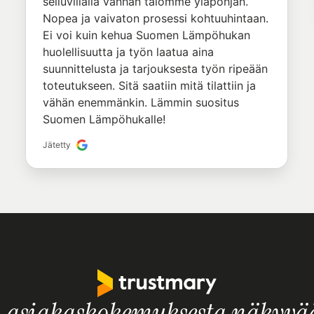
selluvillalla vanhan talomme yläpohjan.
Nopea ja vaivaton prosessi kohtuuhintaan.
Ei voi kuin kehua Suomen Lämpöhukan
huolellisuutta ja työn laatua aina
suunnittelusta ja tarjouksesta työn ripeään
toteutukseen. Sitä saatiin mitä tilattiin ja
vähän enemmänkin. Lämmin suositus
Suomen Lämpöhukalle!
Jätetty
n
asiakaskokemuksesta näkyvä