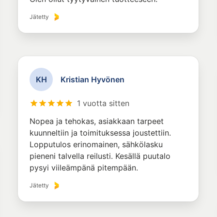
Jätetty
K
H
Kristian Hyvönen
1 vuotta sitten
Nopea ja tehokas, asiakkaan tarpeet
kuunneltiin ja toimituksessa joustettiin.
Lopputulos erinomainen, sähkölasku
pieneni talvella reilusti. Kesällä puutalo
pysyi viileämpänä pitempään.
Jätetty