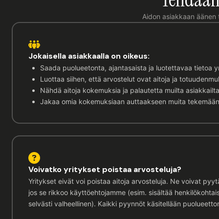
Aidon asiakkaan äänen tu
Jokaisella asiakkaalla on oikeus:
Saada puolueetonta, ajantasaista ja luotettavaa tietoa y
Luottaa siihen, että arvostelut ovat aitoja ja totuudenmu
Nähdä aitoja kokemuksia ja palautetta muilta asiakkailt
Jakaa omia kokemuksiaan auttaakseen muita tekemään t
Voivatko yritykset poistaa arvosteluja?
Yritykset eivät voi poistaa aitoja arvosteluja. Ne voivat pyy
jos se rikkoo käyttöehtojamme (esim. sisältää henkilökohtai
selvästi valheellinen). Kaikki pyynnöt käsitellään puolueetto