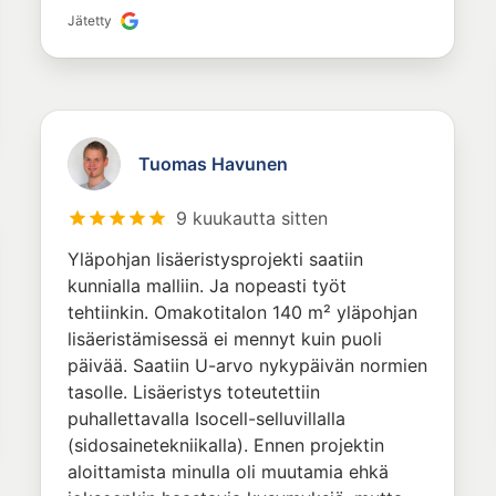
Jätetty
Tuomas Havunen
9 kuukautta sitten
Yläpohjan lisäeristysprojekti saatiin
kunnialla malliin. Ja nopeasti työt
tehtiinkin. Omakotitalon 140 m² yläpohjan
lisäeristämisessä ei mennyt kuin puoli
päivää. Saatiin U-arvo nykypäivän normien
tasolle. Lisäeristys toteutettiin
puhallettavalla Isocell-selluvillalla
(sidosainetekniikalla). Ennen projektin
aloittamista minulla oli muutamia ehkä