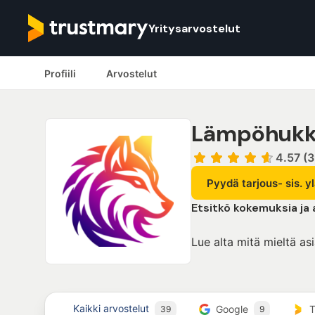
Yritysarvostelut
Profiili
Arvostelut
Lämpöhuk
4.57 (3
Pyydä tarjous- sis. 
Etsitkö kokemuksia ja
Lue alta mitä mieltä as
Kaikki arvostelut
Google
T
39
9