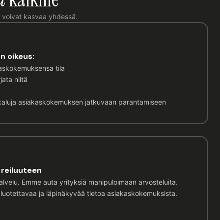
at voivat kasvaa yhdessä.
on oikeus:
akaskokemuksensa tila
jata niitä
ökaluja asiakaskokemuksen jatkuvaan parantamiseen
reiluuteen
lvelu. Emme auta yrityksiä manipuloimaan arvosteluita.
luotettavaa ja läpinäkyvää tietoa asiakaskokemuksista.