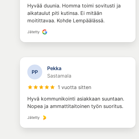
Hyvää duunia. Homma toimi sovitusti ja
aikataulut piti kutinsa. Ei mitään
moitittavaa. Kohde Lempäälässä.
Jätetty
Pekka
P
P
Sastamala
1 vuotta sitten
Hyvä kommunikointi asiakkaan suuntaan.
Nopea ja ammattitaitoinen työn suoritus.
Jätetty