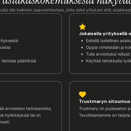
lisi olla kaikkien saavutettavissa, jotta sekä yritykset että asiakka
Jokaisella yrityksellä 
rityksestä
Esitellä todellinen asi
kaisia
Oppia virheistään ja kor
a
Tulla arvioiduksi reilusti
ietoisia päätöksiä
Käyttää tehokkaita ty
Trustmaryn sitoumus 
tää arvostelun tarkistamista,
Trustmary on puolueeton pa
sia hyökkäyksiä tai on
Tavoitteenamme on tarjota 
masti.