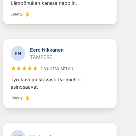
Lämpöhukan kanssa nappiin.
Jätetty
Eero Nikkanen
E
N
TAMPERE
1 vuotta sitten
Työ kävi joustavasti työmiehet
asinosaavat
Jätetty