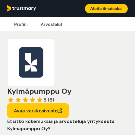
Aloita ilmaiseksi
Profiili
Arvostelut
Kylmäpumppu Oy
5 (8)
Avaa verkkosivusto
Etsitkö kokemuksia ja arvosteluja yrityksestä
Kylmäpumppu Oy?