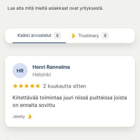
Lue alta mitä mieltä asiakkaat ovat yrityksestä.
Kaikki arvostelut
Trustmary
8
8
Henri Rannelma
H
R
Helsinki
2 kuukautta sitten
Kiitettävää toimintaa juuri niissä puitteissa joista
on ennalta sovittu
Jätetty