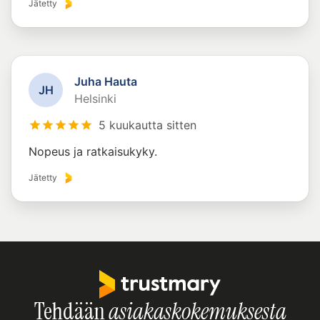
Jätetty
Juha Hauta
J
H
Helsinki
5 kuukautta sitten
Nopeus ja ratkaisukyky.
Jätetty
Tehdään
asiakaskokemuksesta