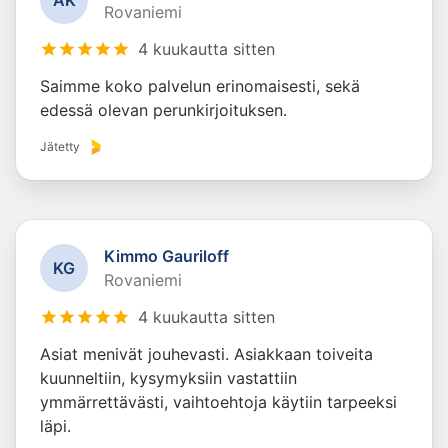
A
K
Rovaniemi
4 kuukautta sitten
Saimme koko palvelun erinomaisesti, sekä
edessä olevan perunkirjoituksen.
Jätetty
Kimmo Gauriloff
K
G
Rovaniemi
4 kuukautta sitten
Asiat menivät jouhevasti. Asiakkaan toiveita
kuunneltiin, kysymyksiin vastattiin
ymmärrettävästi, vaihtoehtoja käytiin tarpeeksi
läpi.