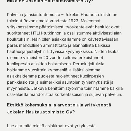
Mikä on Jokelan Hautaustoimisto Oy?
Palvelua ja asiantuntemusta – Jokelan Hautaustoimisto on
toiminut Rovaniemellä vuodesta 1923. Molemmat
yrityksessämme päätoimisesti työskentelevät henkilöt ovat
suorittaneet HTLH-tutkinnon ja osallistumme aktiivisesti alan
koulutuksiin. Näin ollen asiakkaillamme on käytettävissään
paras mahdollinen ammattitaito ja alanhallinta kaikissa
hautausjärjestelyihin liittyvissä kysymyksissä. Niiden lisäksi
olemme viimeisten 20 vuoden aikana erikoistuneet
kuolinpesän asioiden hoitamiseen. Perunkirjoituksia
hoidamme vuosittain kymmeniä ja lisäksi olemme
asiakkaidemme puolesta huolehtineet kuolinpesien
pankkiasioista ja esimerkiksi asuntojen tyhjennyksistä ja
myynneistä. Jatkuva kehittämistyömme toimintamme kaikilla
osa-alueilla mahdollistaa korkeatasoisen ja sujuvan palvelun.
Etsitkö kokemuksia ja arvosteluja yrityksestä
Jokelan Hautaustoimisto Oy?
Lue alta mitä mieltä asiakkaat ovat yrityksestä.