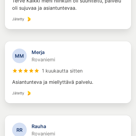
Terve Kaikki meni niinkuin oli suuniteltu, palvelu
oli sujuvaa ja asiantuntevaa.
Jätetty
Merja
M
M
Rovaniemi
1 kuukautta sitten
Asiantunteva ja miellyttävä palvelu.
Jätetty
Rauha
R
R
Rovaniemi