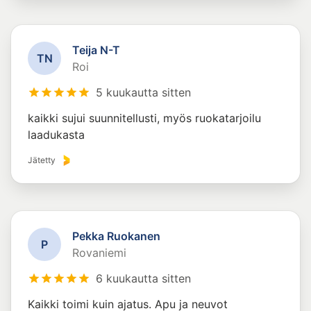
Teija N-T
T
N
Roi
5 kuukautta sitten
kaikki sujui suunnitellusti, myös ruokatarjoilu
laadukasta
Jätetty
Pekka Ruokanen
P
Rovaniemi
6 kuukautta sitten
Kaikki toimi kuin ajatus. Apu ja neuvot