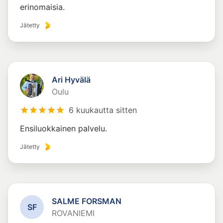
erinomaisia.
Jätetty
Ari Hyvälä
Oulu
6 kuukautta sitten
Ensiluokkainen palvelu.
Jätetty
SALME FORSMAN
S
F
ROVANIEMI