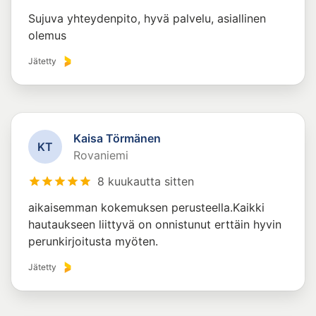
Sujuva yhteydenpito, hyvä palvelu, asiallinen
olemus
Jätetty
Kaisa Törmänen
K
T
Rovaniemi
8 kuukautta sitten
aikaisemman kokemuksen perusteella.Kaikki
hautaukseen liittyvä on onnistunut erttäin hyvin
perunkirjoitusta myöten.
Jätetty