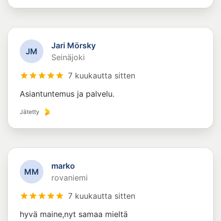
Jari Mörsky
J
M
Seinäjoki
7 kuukautta sitten
Asiantuntemus ja palvelu.
Jätetty
marko
M
M
rovaniemi
7 kuukautta sitten
hyvä maine,nyt samaa mieltä