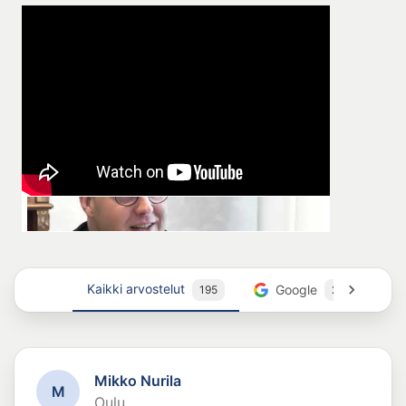
Kaikki arvostelut
Google
195
26
Mikko Nurila
M
Oulu