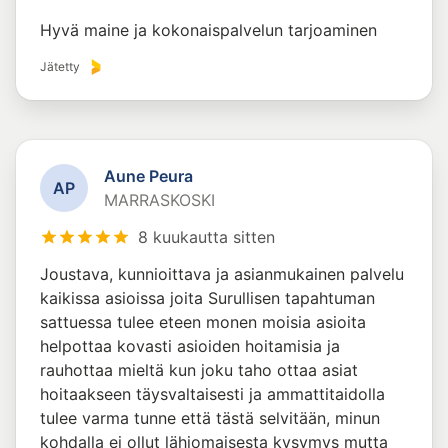
Hyvä maine ja kokonaispalvelun tarjoaminen
Jätetty
Aune Peura
A
P
MARRASKOSKI
8 kuukautta sitten
Joustava, kunnioittava ja asianmukainen palvelu
kaikissa asioissa joita Surullisen tapahtuman
sattuessa tulee eteen monen moisia asioita
helpottaa kovasti asioiden hoitamisia ja
rauhottaa mieltä kun joku taho ottaa asiat
hoitaakseen täysvaltaisesti ja ammattitaidolla
tulee varma tunne että tästä selvitään, minun
kohdalla ei ollut lähiomaisesta kysymys mutta