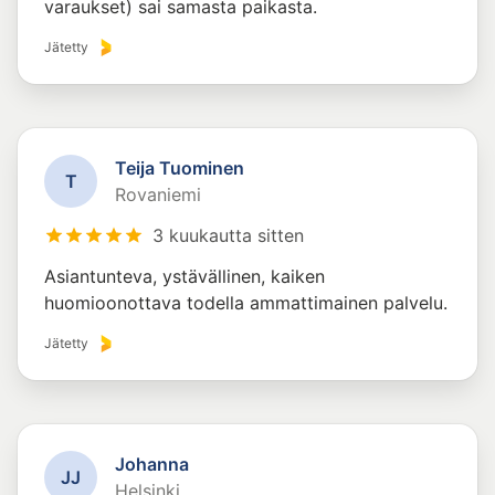
varaukset) sai samasta paikasta.
Jätetty
Teija Tuominen
T
Rovaniemi
3 kuukautta sitten
Asiantunteva, ystävällinen, kaiken
huomioonottava todella ammattimainen palvelu.
Jätetty
Johanna
J
J
Helsinki