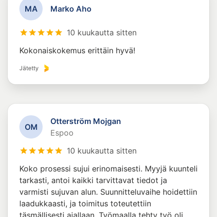
M
A
Marko Aho
10 kuukautta sitten
Kokonaiskokemus erittäin hyvä!
Jätetty
Otterström Mojgan
O
M
Espoo
10 kuukautta sitten
Koko prosessi sujui erinomaisesti. Myyjä kuunteli
tarkasti, antoi kaikki tarvittavat tiedot ja
varmisti sujuvan alun. Suunnitteluvaihe hoidettiin
laadukkaasti, ja toimitus toteutettiin
täsmällisesti ajallaan. Työmaalla tehty työ oli