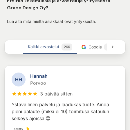
Etsitkö kokemuksia ja arvosteluja yrityksestä
Grado Design Oy?
Lue alta mitä mieltä asiakkaat ovat yrityksestä.
Kaikki arvostelut
Google
266
21
Hannah
H
H
Porvoo
3 päivää sitten
Ystävällinen palvelu ja laadukas tuote. Ainoa
pieni palaute (miksi ei 10) toimitusaikataulun
selkeys ajoissa.😇
Jätetty