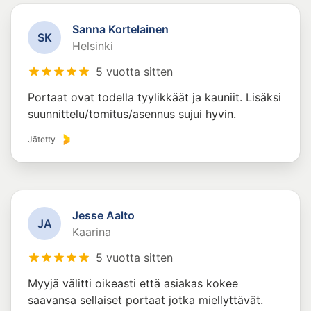
Sanna Kortelainen
S
K
Helsinki
5 vuotta sitten
Portaat ovat todella tyylikkäät ja kauniit. Lisäksi
suunnittelu/tomitus/asennus sujui hyvin.
Jätetty
Jesse Aalto
J
A
Kaarina
5 vuotta sitten
Myyjä välitti oikeasti että asiakas kokee
saavansa sellaiset portaat jotka miellyttävät.