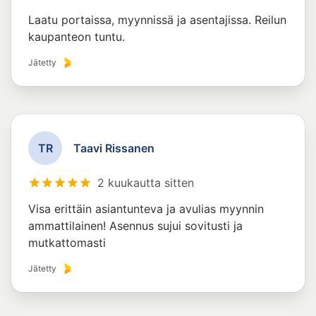
Laatu portaissa, myynnissä ja asentajissa. Reilun
kaupanteon tuntu.
Jätetty
T
R
Taavi Rissanen
2 kuukautta sitten
Visa erittäin asiantunteva ja avulias myynnin
ammattilainen! Asennus sujui sovitusti ja
mutkattomasti
Jätetty