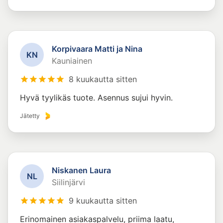
Korpivaara Matti ja Nina
K
N
Kauniainen
8 kuukautta sitten
Hyvä tyylikäs tuote. Asennus sujui hyvin.
Jätetty
Niskanen Laura
N
L
Siilinjärvi
9 kuukautta sitten
Erinomainen asiakaspalvelu, priima laatu,