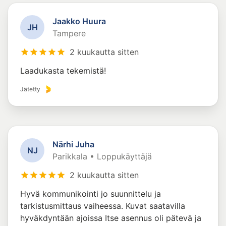
Jaakko Huura
J
H
Tampere
2 kuukautta sitten
Laadukasta tekemistä!
Jätetty
Närhi Juha
N
J
Parikkala • Loppukäyttäjä
2 kuukautta sitten
Hyvä kommunikointi jo suunnittelu ja
tarkistusmittaus vaiheessa. Kuvat saatavilla
hyväkdyntään ajoissa Itse asennus oli pätevä ja