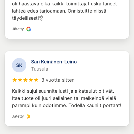
oli haastava eikä kaikki toimittajat uskaltaneet
lähteä edes tarjoamaan. Onnistuitte niissä
täydellisesti👌
Jätetty
Sari Keinänen-Leino
S
K
Tuusula
3 vuotta sitten
Kaikki sujui suunnitellusti ja aikataulut pitivät.
Itse tuote oli juuri sellainen tai melkeinpä vielä
parempi kuin odotimme. Todella kauniit portaat!
Jätetty