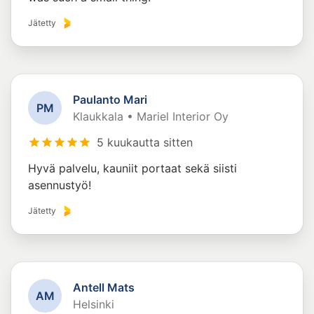
Jätetty
Paulanto Mari
P
M
Klaukkala • Mariel Interior Oy
5 kuukautta sitten
Hyvä palvelu, kauniit portaat sekä siisti
asennustyö!
Jätetty
Antell Mats
A
M
Helsinki