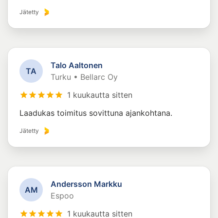
Jätetty
Talo Aaltonen
T
A
Turku • Bellarc Oy
1 kuukautta sitten
Laadukas toimitus sovittuna ajankohtana.
Jätetty
Andersson Markku
A
M
Espoo
1 kuukautta sitten