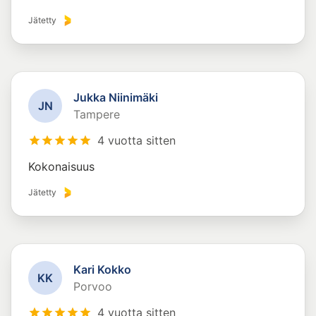
Jätetty
Jukka Niinimäki
J
N
Tampere
4 vuotta sitten
Kokonaisuus
Jätetty
Kari Kokko
K
K
Porvoo
4 vuotta sitten