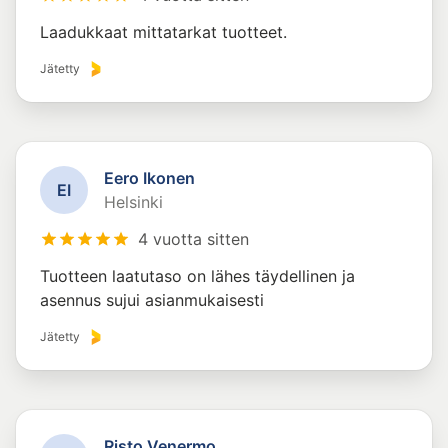
Laadukkaat mittatarkat tuotteet.
Jätetty
Eero Ikonen
E
I
Helsinki
4 vuotta sitten
Tuotteen laatutaso on lähes täydellinen ja
asennus sujui asianmukaisesti
Jätetty
Risto Venermo