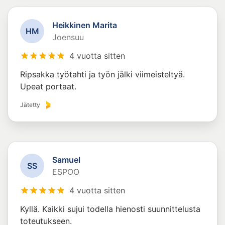
Heikkinen Marita
H
M
Joensuu
4 vuotta sitten
Ripsakka työtahti ja työn jälki viimeisteltyä.
Upeat portaat.
Jätetty
Samuel
S
S
ESPOO
4 vuotta sitten
Kyllä. Kaikki sujui todella hienosti suunnittelusta
toteutukseen.