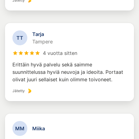
Jätetty
Tarja
T
T
Tampere
4 vuotta sitten
Erittäin hyvä palvelu sekä saimme
suunnittelussa hyviä neuvoja ja ideoita. Portaat
olivat juuri sellaiset kuin olimme toivoneet.
Jätetty
M
M
Miika