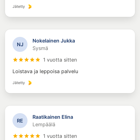
Jätetty
Nokelainen Jukka
N
J
Sysmä
1 vuotta sitten
Loistava ja leppoisa palvelu
Jätetty
Raatikainen Elina
R
E
Lempäälä
1 vuotta sitten