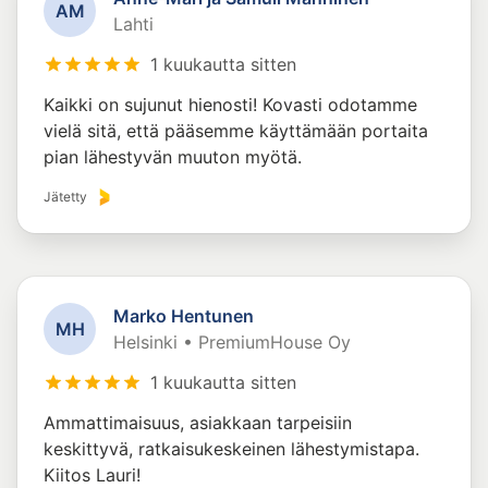
A
M
Lahti
1 kuukautta sitten
Kaikki on sujunut hienosti! Kovasti odotamme
vielä sitä, että pääsemme käyttämään portaita
pian lähestyvän muuton myötä.
Jätetty
Marko Hentunen
M
H
Helsinki • PremiumHouse Oy
1 kuukautta sitten
Ammattimaisuus, asiakkaan tarpeisiin
keskittyvä, ratkaisukeskeinen lähestymistapa.
Kiitos Lauri!