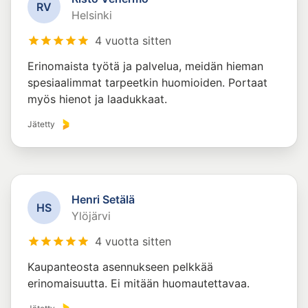
R
V
Helsinki
4 vuotta sitten
Erinomaista työtä ja palvelua, meidän hieman
spesiaalimmat tarpeetkin huomioiden. Portaat
myös hienot ja laadukkaat.
Jätetty
Henri Setälä
H
S
Ylöjärvi
4 vuotta sitten
Kaupanteosta asennukseen pelkkää
erinomaisuutta. Ei mitään huomautettavaa.