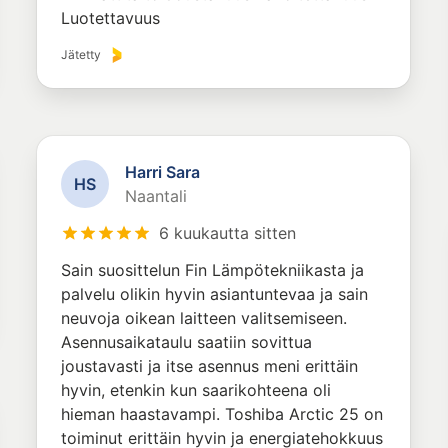
Luotettavuus
Jätetty
Harri Sara
H
S
Naantali
6 kuukautta sitten
Sain suosittelun Fin Lämpötekniikasta ja
palvelu olikin hyvin asiantuntevaa ja sain
neuvoja oikean laitteen valitsemiseen.
Asennusaikataulu saatiin sovittua
joustavasti ja itse asennus meni erittäin
hyvin, etenkin kun saarikohteena oli
hieman haastavampi. Toshiba Arctic 25 on
toiminut erittäin hyvin ja energiatehokkuus