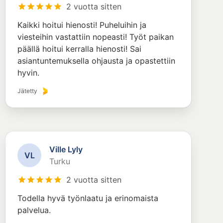
2 vuotta sitten
Kaikki hoitui hienosti! Puheluihin ja
viesteihin vastattiin nopeasti! Työt paikan
päällä hoitui kerralla hienosti! Sai
asiantuntemuksella ohjausta ja opastettiin
hyvin.
Jätetty
Ville Lyly
V
L
Turku
2 vuotta sitten
Todella hyvä työnlaatu ja erinomaista
palvelua.