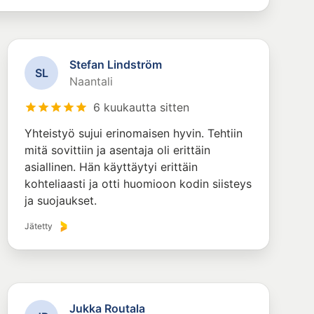
Stefan Lindström
S
L
Naantali
6 kuukautta sitten
Yhteistyö sujui erinomaisen hyvin. Tehtiin
mitä sovittiin ja asentaja oli erittäin
asiallinen. Hän käyttäytyi erittäin
kohteliaasti ja otti huomioon kodin siisteys
ja suojaukset.
Jätetty
Jukka Routala