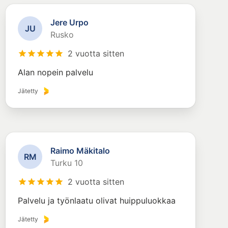
Jere Urpo
J
U
Rusko
2 vuotta sitten
Alan nopein palvelu
Jätetty
Raimo Mäkitalo
R
M
Turku 10
2 vuotta sitten
Palvelu ja työnlaatu olivat huippuluokkaa
Jätetty