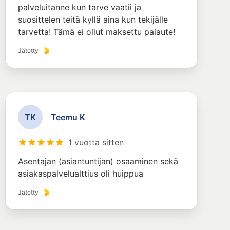
palveluitanne kun tarve vaatii ja
suosittelen teitä kyllä aina kun tekijälle
tarvetta! Tämä ei ollut maksettu palaute!
Jätetty
T
K
Teemu K
1 vuotta sitten
Asentajan (asiantuntijan) osaaminen sekä
asiakaspalvelualttius oli huippua
Jätetty