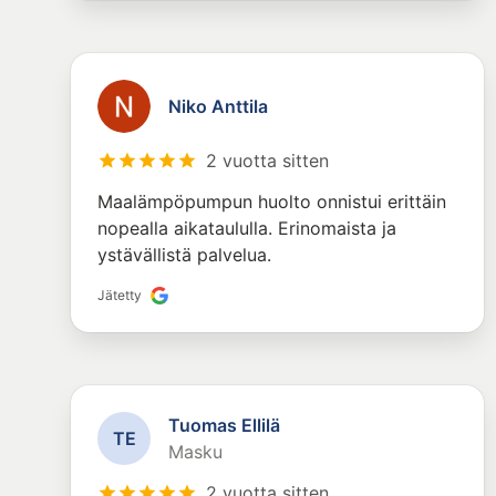
Niko Anttila
2 vuotta sitten
Maalämpöpumpun huolto onnistui erittäin
nopealla aikataululla. Erinomaista ja
ystävällistä palvelua.
Jätetty
Tuomas Ellilä
T
E
Masku
2 vuotta sitten