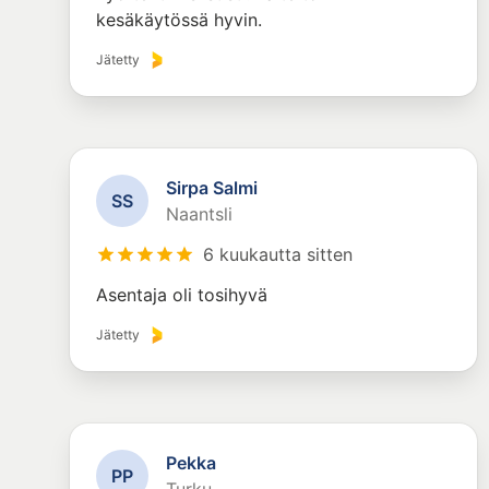
kesäkäytössä hyvin.
Jätetty
Sirpa Salmi
S
S
Naantsli
6 kuukautta sitten
Asentaja oli tosihyvä
Jätetty
Pekka
P
P