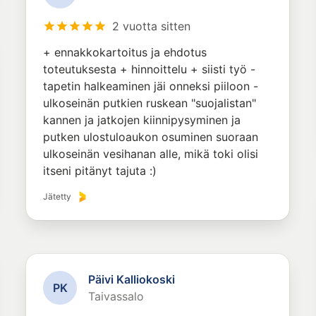
2 vuotta sitten
+ ennakkokartoitus ja ehdotus
toteutuksesta + hinnoittelu + siisti työ -
tapetin halkeaminen jäi onneksi piiloon -
ulkoseinän putkien ruskean "suojalistan"
kannen ja jatkojen kiinnipysyminen ja
putken ulostuloaukon osuminen suoraan
ulkoseinän vesihanan alle, mikä toki olisi
itseni pitänyt tajuta :)
Jätetty
Päivi Kalliokoski
P
K
Taivassalo