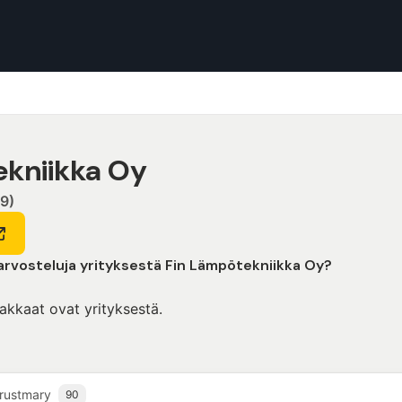
ekniikka Oy
9)
 arvosteluja yrityksestä Fin Lämpötekniikka Oy?
iakkaat ovat yrityksestä.
rustmary
90