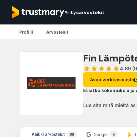
Yritysarvostelut
Profiili
Arvostelut
Fin Lämpöt
4.89 (9
Avaa verkkosivusto
Etsitkö kokemuksia ja
Lue alta mitä mieltä as
Kaikki arvostelut
Google
T
99
9