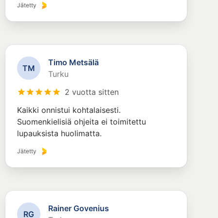
Jätetty
Timo Metsälä
T
M
Turku
2 vuotta sitten
Kaikki onnistui kohtalaisesti.
Suomenkielisiä ohjeita ei toimitettu
lupauksista huolimatta.
Jätetty
Rainer Govenius
R
G