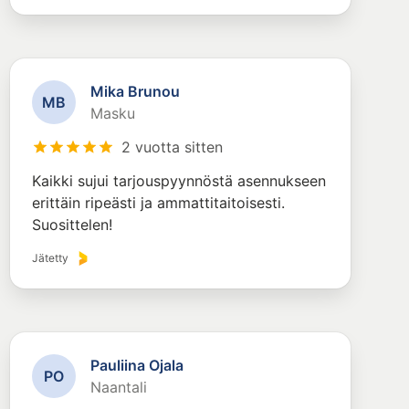
Mika Brunou
M
B
Masku
2 vuotta sitten
Kaikki sujui tarjouspyynnöstä asennukseen
erittäin ripeästi ja ammattitaitoisesti.
Suosittelen!
Jätetty
Pauliina Ojala
P
O
Naantali