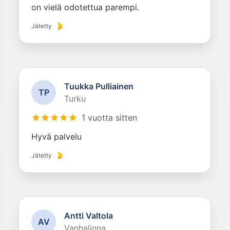
on vielä odotettua parempi.
Jätetty
Tuukka Pulliainen
T
P
Turku
1 vuotta sitten
Hyvä palvelu
Jätetty
Antti Valtola
A
V
Vanhalinna