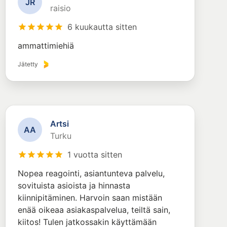
J
R
raisio
6 kuukautta sitten
ammattimiehiä
Jätetty
Artsi
A
A
Turku
1 vuotta sitten
Nopea reagointi, asiantunteva palvelu,
sovituista asioista ja hinnasta
kiinnipitäminen. Harvoin saan mistään
enää oikeaa asiakaspalvelua, teiltä sain,
kiitos! Tulen jatkossakin käyttämään