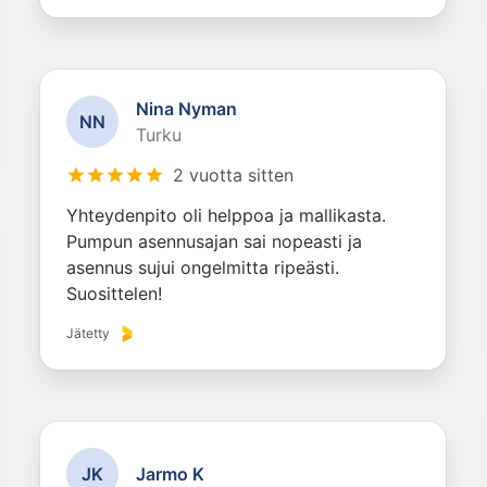
Nina Nyman
N
N
Turku
2 vuotta sitten
Yhteydenpito oli helppoa ja mallikasta.
Pumpun asennusajan sai nopeasti ja
asennus sujui ongelmitta ripeästi.
Suosittelen!
Jätetty
J
K
Jarmo K