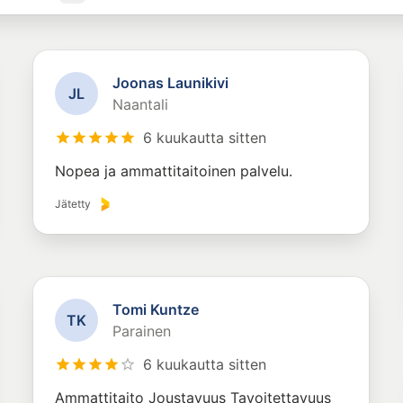
Joonas Launikivi
J
L
Naantali
6 kuukautta sitten
Nopea ja ammattitaitoinen palvelu.
Jätetty
Tomi Kuntze
T
K
Parainen
6 kuukautta sitten
Ammattitaito Joustavuus Tavoitettavuus