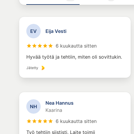
E
V
Eija Vesti
6 kuukautta sitten
Hyvää työtä ja tehtiin, miten oli sovittukin.
Jätetty
Nea Hannus
N
H
Kaarina
6 kuukautta sitten
Työ tehtiin siististi. Laite toimii