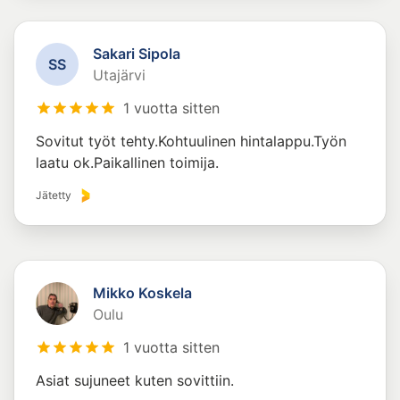
Sakari Sipola
S
S
Utajärvi
1 vuotta sitten
Sovitut työt tehty.Kohtuulinen hintalappu.Työn
laatu ok.Paikallinen toimija.
Jätetty
Mikko Koskela
Oulu
1 vuotta sitten
Asiat sujuneet kuten sovittiin.