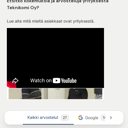
Etsitkö kokemuksia ja arvosteluja yrityksestä
Teknikomi Oy?
Lue alta mitä mieltä asiakkaat ovat yrityksestä.
Kaikki arvostelut
Google
T
27
10