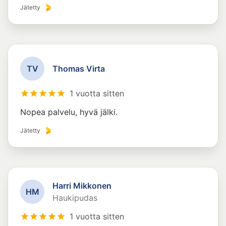
Jätetty
T
V
Thomas Virta
1 vuotta sitten
Nopea palvelu, hyvä jälki.
Jätetty
Harri Mikkonen
H
M
Haukipudas
1 vuotta sitten