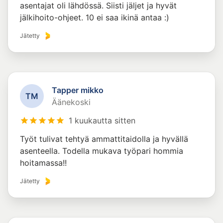
asentajat oli lähdössä. Siisti jäljet ja hyvät
jälkihoito-ohjeet. 10 ei saa ikinä antaa :)
Jätetty
Tapper mikko
T
M
Äänekoski
1 kuukautta sitten
Työt tulivat tehtyä ammattitaidolla ja hyvällä
asenteella. Todella mukava työpari hommia
hoitamassa!!
Jätetty