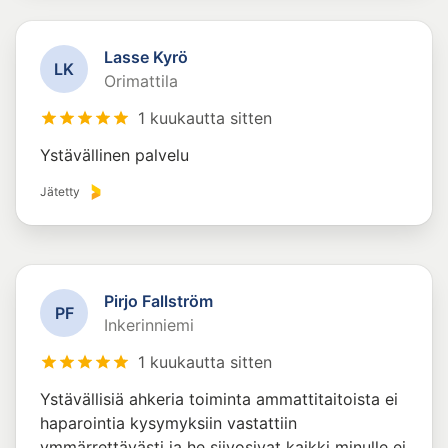
Lasse Kyrö
L
K
Orimattila
1 kuukautta sitten
Ystävällinen palvelu
Jätetty
Pirjo Fallström
P
F
Inkerinniemi
1 kuukautta sitten
Ystävällisiä ahkeria toiminta ammattitaitoista ei
haparointia kysymyksiin vastattiin
ymmärrettävästi ja he siivosivat kaikki minulle ei