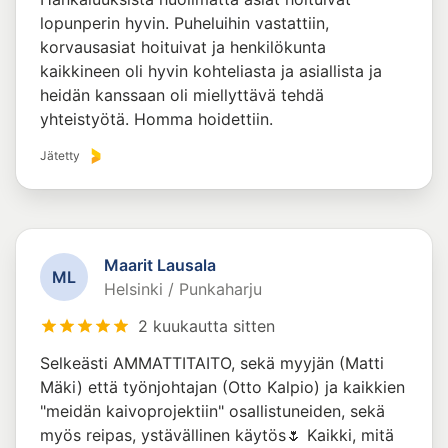
lopunperin hyvin. Puheluihin vastattiin,
korvausasiat hoituivat ja henkilökunta
kaikkineen oli hyvin kohteliasta ja asiallista ja
heidän kanssaan oli miellyttävä tehdä
yhteistyötä. Homma hoidettiin.
Jätetty
Maarit Lausala
M
L
Helsinki / Punkaharju
2 kuukautta sitten
Selkeästi AMMATTITAITO, sekä myyjän (Matti
Mäki) että työnjohtajan (Otto Kalpio) ja kaikkien
"meidän kaivoprojektiin" osallistuneiden, sekä
myös reipas, ystävällinen käytös🌷 Kaikki, mitä