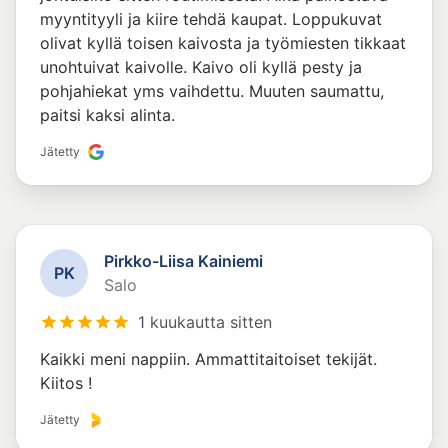
myyntityyli ja kiire tehdä kaupat. Loppukuvat
olivat kyllä toisen kaivosta ja työmiesten tikkaat
unohtuivat kaivolle. Kaivo oli kyllä pesty ja
pohjahiekat yms vaihdettu. Muuten saumattu,
paitsi kaksi alinta.
Jätetty
Pirkko-Liisa Kainiemi
P
K
Salo
1 kuukautta sitten
Kaikki meni nappiin. Ammattitaitoiset tekijät.
Kiitos !
Jätetty