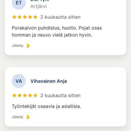
E
T
Artjärvi
2 kuukautta sitten
Porakaivon puhdistus, huolto. Pojat osas
homman ja neuvo vielä jatkon hyvin.
Jätetty
V
A
Vihavainen Anja
2 kuukautta sitten
Työntekijät osaavia ja asiallisia.
Jätetty