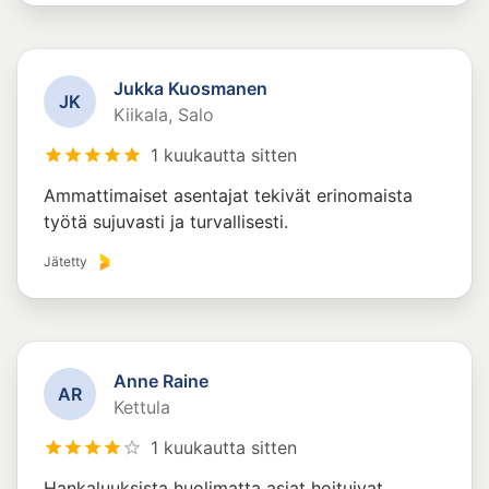
Jukka Kuosmanen
J
K
Kiikala, Salo
1 kuukautta sitten
Ammattimaiset asentajat tekivät erinomaista
työtä sujuvasti ja turvallisesti.
Jätetty
Anne Raine
A
R
Kettula
1 kuukautta sitten
Hankaluuksista huolimatta asiat hoituivat