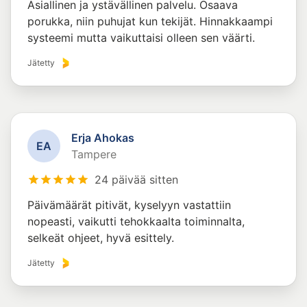
Asiallinen ja ystävällinen palvelu. Osaava
porukka, niin puhujat kun tekijät. Hinnakkaampi
systeemi mutta vaikuttaisi olleen sen väärti.
Jätetty
Erja Ahokas
E
A
Tampere
24 päivää sitten
Päivämäärät pitivät, kyselyyn vastattiin
nopeasti, vaikutti tehokkaalta toiminnalta,
selkeät ohjeet, hyvä esittely.
Jätetty