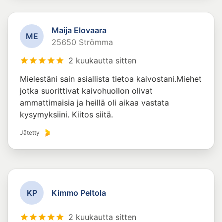
Maija Elovaara
M
E
25650 Strömma
2 kuukautta sitten
Mielestäni sain asiallista tietoa kaivostani.Miehet
jotka suorittivat kaivohuollon olivat
ammattimaisia ja heillä oli aikaa vastata
kysymyksiini. Kiitos siitä.
Jätetty
K
P
Kimmo Peltola
2 kuukautta sitten