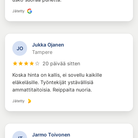
Jätetty
Jukka Ojanen
J
O
Tampere
20 päivää sitten
Koska hinta on kallis, ei sovellu kaikille
eläkeläsille. Työntekijät ystävällisiä
ammattitaitoisia. Reippaita nuoria.
Jätetty
Jarmo Toivonen