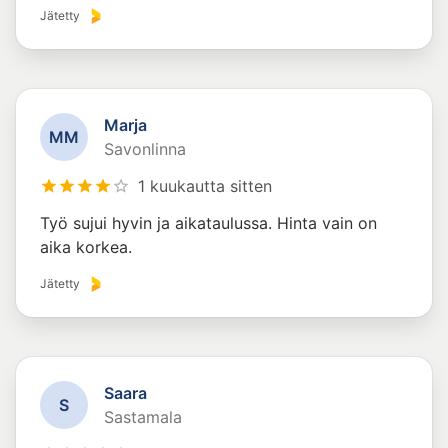
Jätetty
Marja
M
M
Savonlinna
1 kuukautta sitten
Työ sujui hyvin ja aikataulussa. Hinta vain on
aika korkea.
Jätetty
Saara
S
Sastamala