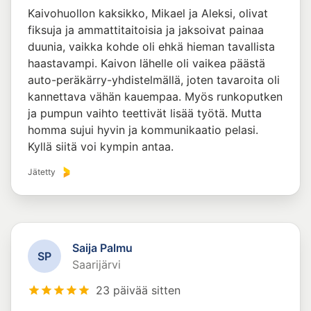
Kaivohuollon kaksikko, Mikael ja Aleksi, olivat
fiksuja ja ammattitaitoisia ja jaksoivat painaa
duunia, vaikka kohde oli ehkä hieman tavallista
haastavampi. Kaivon lähelle oli vaikea päästä
auto-peräkärry-yhdistelmällä, joten tavaroita oli
kannettava vähän kauempaa. Myös runkoputken
ja pumpun vaihto teettivät lisää työtä. Mutta
homma sujui hyvin ja kommunikaatio pelasi.
Kyllä siitä voi kympin antaa.
Jätetty
Saija Palmu
S
P
Saarijärvi
23 päivää sitten