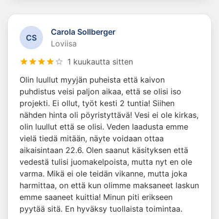
Carola Sollberger
C
S
Loviisa
1 kuukautta sitten
Olin luullut myyjän puheista että kaivon
puhdistus veisi paljon aikaa, että se olisi iso
projekti. Ei ollut, työt kesti 2 tuntia! Siihen
nähden hinta oli pöyristyttävä! Vesi ei ole kirkas,
olin luullut että se olisi. Veden laadusta emme
vielä tiedä mitään, näyte voidaan ottaa
aikaisintaan 22.6. Olen saanut käsityksen että
vedestä tulisi juomakelpoista, mutta nyt en ole
varma. Mikä ei ole teidän vikanne, mutta joka
harmittaa, on että kun olimme maksaneet laskun
emme saaneet kuittia! Minun piti erikseen
pyytää sitä. En hyväksy tuollaista toimintaa.