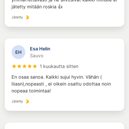
jätetty mitään roskia 👍
Jätetty
Esa Helin
E
H
Sauvo
1 kuukautta sitten
En osaa sanoa. Kaikki sujui hyvin. Vähän (
liiasn),nopeasti , ei oikein osattu odottaa noin
nopeaa toimintaa!
Jätetty