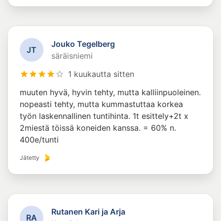
Jouko Tegelberg
J
T
säräisniemi
1 kuukautta sitten
muuten hyvä, hyvin tehty, mutta kalliinpuoleinen.
nopeasti tehty, mutta kummastuttaa korkea
työn laskennallinen tuntihinta. 1t esittely+2t x
2miestä töissä koneiden kanssa. = 60% n.
400e/tunti
Jätetty
Rutanen Kari ja Arja
R
A