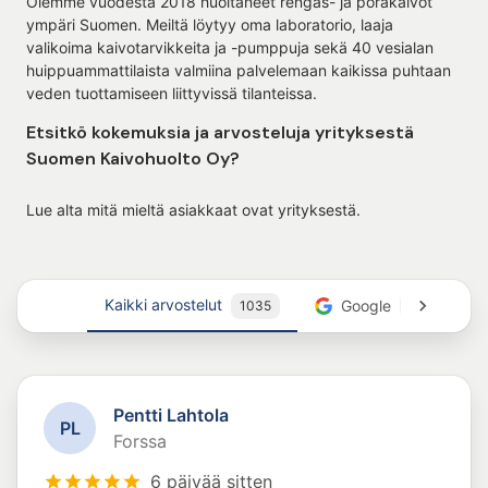
Olemme vuodesta 2018 huoltaneet rengas- ja porakaivot
ympäri Suomen. Meiltä löytyy oma laboratorio, laaja
valikoima kaivotarvikkeita ja -pumppuja sekä 40 vesialan
huippuammattilaista valmiina palvelemaan kaikissa puhtaan
veden tuottamiseen liittyvissä tilanteissa.
Etsitkö kokemuksia ja arvosteluja yrityksestä
Suomen Kaivohuolto Oy?
Lue alta mitä mieltä asiakkaat ovat yrityksestä.
Kaikki arvostelut
Google
1035
99
Pentti Lahtola
P
L
Forssa
6 päivää sitten