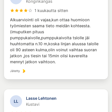
Konginkangas
1 kuukautta sitten
Alkuarviointi oli vajaa,kun ottaa huomioon
työmiesten saama tieto meidän kohteesta.
(imuputken pituus
pumppukaivolle,pumppukaivolta tslolle jäi
huuhtomatta n.10 m,koska linjan aluussa talolle
oli 90 asteen kulma,olin voinut vaihtaa suoran
jatkon ,jos tiesin tai 15min olisi kavereilta
mennyt jatkon vaihtoon.
Jätetty
Lasse Lehtonen
L
L
Kustavi