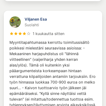
Viljanen Esa
Suolahti
1 kuukautta sitten
Myyntitapahtumassa kerrottu toimitussisältö
poikkesi mielestäni seuraavissa asioissa: -
Mekaaninen harjapuhdistus oli "lähinnä
viitteellinen" (vaijeriharja yhden kerran
alas/ylös). Tämä oli kuitenkin yksi
pääargumenteista korkeampaan hintaan
verrattuna kilpailijoiden antamiin tarjouksiin. Ero
työn hinnassa luokkaa 700-900 euroa on melko
suuri... - Kaivon tuottoarvio työn jälkeen jäi
epämääräiseksi. "Kyllä sinne näyttäisi vettä
tulevan" (ei mitattua/todennettua tuottoa esim.
tyhjennyksen/täyttymisen arviota aikayksikössä.