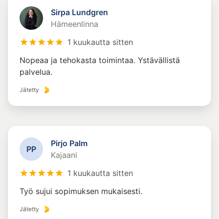
Sirpa Lundgren
Hämeenlinna
1 kuukautta sitten
Nopeaa ja tehokasta toimintaa. Ystävällistä
palvelua.
Jätetty
Pirjo Palm
P
P
Kajaani
1 kuukautta sitten
Työ sujui sopimuksen mukaisesti.
Jätetty