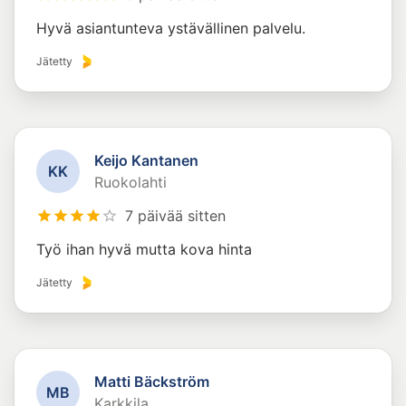
Hyvä asiantunteva ystävällinen palvelu.
Jätetty
Keijo Kantanen
K
K
Ruokolahti
7 päivää sitten
Työ ihan hyvä mutta kova hinta
Jätetty
Matti Bäckström
M
B
Karkkila