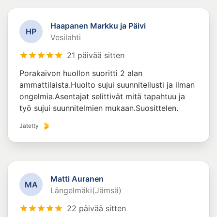
Haapanen Markku ja Päivi
H
P
Vesilahti
21 päivää sitten
Porakaivon huollon suoritti 2 alan
ammattilaista.Huolto sujui suunnitellusti ja ilman
ongelmia.Asentajat selittivät mitä tapahtuu ja
työ sujui suunnitelmien mukaan.Suosittelen.
Jätetty
Matti Auranen
M
A
Längelmäki(Jämsä)
22 päivää sitten