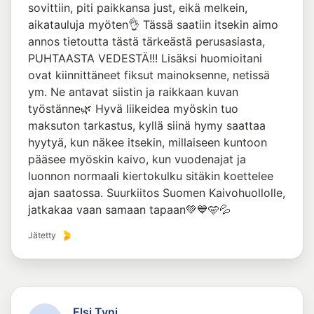
sovittiin, piti paikkansa just, eikä melkein,
aikatauluja myöten👌 Tässä saatiin itsekin aimo
annos tietoutta tästä tärkeästä perusasiasta,
PUHTAASTA VEDESTÄ!!! Lisäksi huomioitani
ovat kiinnittäneet fiksut mainoksenne, netissä
ym. Ne antavat siistin ja raikkaan kuvan
työstänne🌿 Hyvä liikeidea myöskin tuo
maksuton tarkastus, kyllä siinä hymy saattaa
hyytyä, kun näkee itsekin, millaiseen kuntoon
pääsee myöskin kaivo, kun vuodenajat ja
luonnon normaali kiertokulku sitäkin koettelee
ajan saatossa. Suurkiitos Suomen Kaivohuollolle,
jatkakaa vaan samaan tapaan💚💙🩵💦
Jätetty
Elsi Tyni