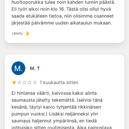
huoltoporukka tulee noin kahden tunnin päästä.
Eli työt alkoi noin klo 16. Tästä olisi ollut hyvä
saada etukäteen tietoa, niin olisimme osanneet
järjestää päivämme uuden aikataulun mukaan.
Jätetty
M. T
1 kuukautta sitten
Ei hintansa väärti, kaivossa kaksi alinta
saumausta jätetty tekemättä. (selvisi tänä
kesänä, täytyi kaivo tyhjentää rikkinäisen
pumpun vuoksi.) Lisäksi neljänneksi ylin
saumaus haljennut ympäriinsä, en tiedä
johtuisiko sitten routimisesta. Aika painostava