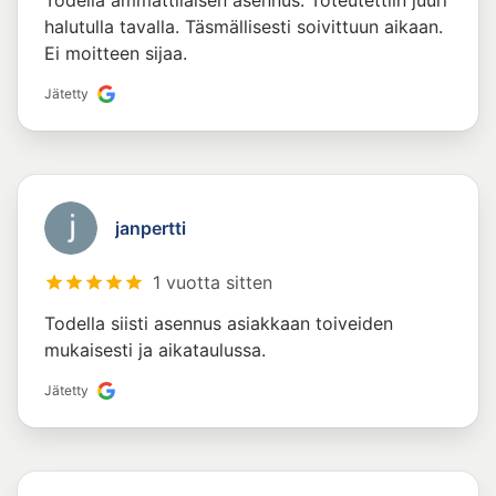
Todella ammattilaisen asennus. Toteutettiin juuri
halutulla tavalla. Täsmällisesti soivittuun aikaan.
Ei moitteen sijaa.
Jätetty
janpertti
1 vuotta sitten
Todella siisti asennus asiakkaan toiveiden
mukaisesti ja aikataulussa.
Jätetty