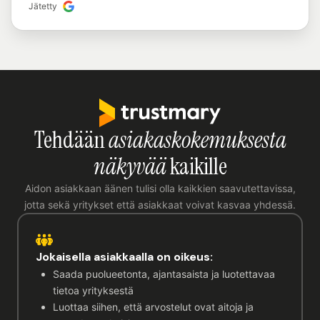
Jätetty
Tehdään
asiakaskokemuksesta
näkyvää
kaikille
Aidon asiakkaan äänen tulisi olla kaikkien saavutettavissa,
jotta sekä yritykset että asiakkaat voivat kasvaa yhdessä.
Jokaisella asiakkaalla on oikeus:
Saada puolueetonta, ajantasaista ja luotettavaa
tietoa yrityksestä
Luottaa siihen, että arvostelut ovat aitoja ja