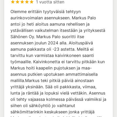
1 vuotta sitten
Olemme erittäin tyytyväisiä tehtyyn
aurinkovoimalan asennukseen. Markus Palo
antoi jo heti aloitus aamuna rehellisen ja
ystävällisen vaikutelman itsestään ja yrityksestä
Sähönen Oy. Markus Palo suoritti itse
asennuksen joulun 2024 alla. Aloituspäivä
aamuna pakkasta oli -23 astetta. Meiltä ei
tarvittu kun varmistaa kaivinkoneen saanti
työmaallle. Kaivinkonetta ei tarvittu pitkään kun
Markus hoiti kaapelin pujotuksen ja maa-
asennus putkien upotuksen ammattimaisella
mallilla.Markus teki pitkiä päiviä ainostaan
yrittäjä yksinään. Sää oli pakkkasta, viimaa,
lunta ja räntää ja lopuksi vielä vettäkin. Asennus
oli tehty vajaassa kolmessa päivässä valmiiksi ja
siihen oli sähköyhtiö jo vaihtanut
sähkömittarinkin keskukseen jonka yrittäjä