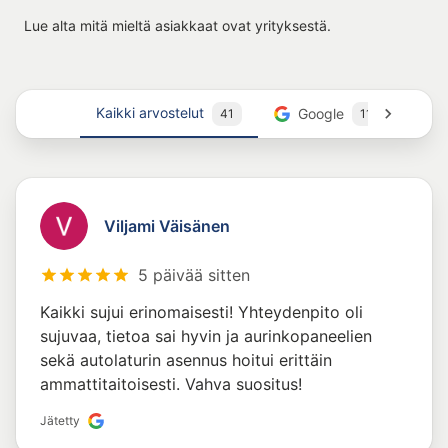
Lue alta mitä mieltä asiakkaat ovat yrityksestä.
Kaikki arvostelut
Google
T
41
11
Viljami Väisänen
5 päivää sitten
Kaikki sujui erinomaisesti! Yhteydenpito oli
sujuvaa, tietoa sai hyvin ja aurinkopaneelien
sekä autolaturin asennus hoitui erittäin
ammattitaitoisesti. Vahva suositus!
Jätetty