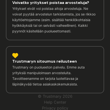
Voivatko yritykset poistaa arvosteluja?
Yritykset eivät voi poistaa aitoja arvosteluja. Ne
voivat pyytää arvostelun tarkistamista, jos se rikkoo
käyttöehtojamme (esim. sisältää henkilökohtaisia
hyökkäyksiä tai on selvästi valheellinen). Kaikki
pyynnöt käsitellään puolueettomasti.
Trustmaryn sitoumus reiluuteen
Trustmary on puolueeton palvelu. Emme auta
yrityksiä manipuloimaan arvosteluita.
Tavoitteenamme on tarjota luotettavaa ja
läpinäkyvää tietoa asiakaskokemuksista.
© Trustmary 2026
Help Center
Privacy policy