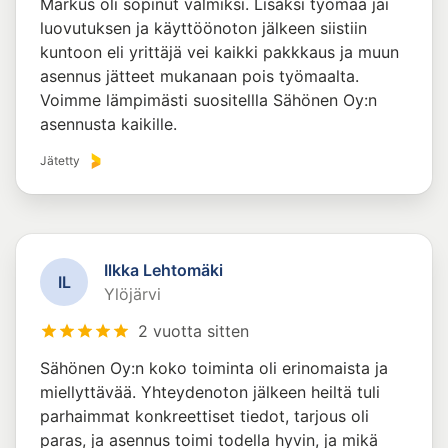
Markus oli sopinut valmiksi. Lisäksi työmaa jäi
luovutuksen ja käyttöönoton jälkeen siistiin
kuntoon eli yrittäjä vei kaikki pakkkaus ja muun
asennus jätteet mukanaan pois työmaalta.
Voimme lämpimästi suositellla Sähönen Oy:n
asennusta kaikille.
Jätetty
Ilkka Lehtomäki
I
L
Ylöjärvi
2 vuotta sitten
Sähönen Oy:n koko toiminta oli erinomaista ja
miellyttävää. Yhteydenoton jälkeen heiltä tuli
parhaimmat konkreettiset tiedot, tarjous oli
paras, ja asennus toimi todella hyvin, ja mikä