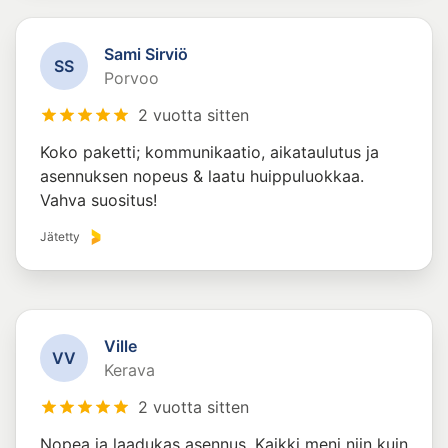
Sami Sirviö
S
S
Porvoo
2 vuotta sitten
Koko paketti; kommunikaatio, aikataulutus ja
asennuksen nopeus & laatu huippuluokkaa.
Vahva suositus!
Jätetty
Ville
V
V
Kerava
2 vuotta sitten
Nopea ja laadukas asennus. Kaikki meni niin kuin