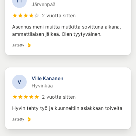
T
T
Järvenpää
2 vuotta sitten
Asennus meni muitta mutkitta sovittuna aikana,
ammattilaisen jälkeä. Olen tyytyväinen.
Jätetty
Ville Kananen
V
Hyvinkää
2 vuotta sitten
Hyvin tehty työ ja kuunneltiin asiakkaan toiveita
Jätetty