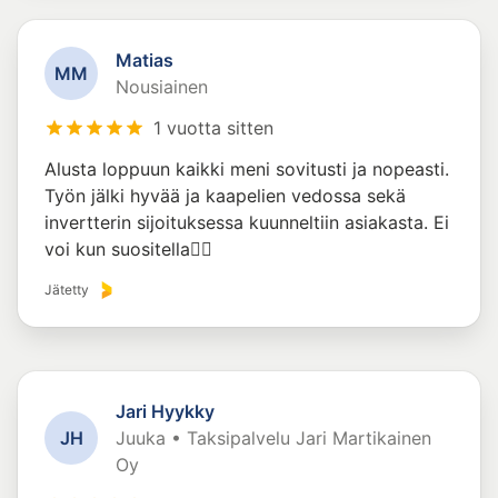
Matias
M
M
Nousiainen
1 vuotta sitten
Alusta loppuun kaikki meni sovitusti ja nopeasti.
Työn jälki hyvää ja kaapelien vedossa sekä
invertterin sijoituksessa kuunneltiin asiakasta. Ei
voi kun suositella👍🏻
Jätetty
Jari Hyykky
J
H
Juuka • Taksipalvelu Jari Martikainen
Oy