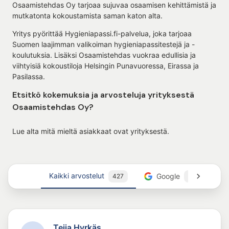
Osaamistehdas Oy tarjoaa sujuvaa osaamisen kehittämistä ja
mutkatonta kokoustamista saman katon alta.
Yritys pyörittää Hygieniapassi.fi-palvelua, joka tarjoaa
Suomen laajimman valikoiman hygieniapassitestejä ja -
koulutuksia. Lisäksi Osaamistehdas vuokraa edullisia ja
viihtyisiä kokoustiloja Helsingin Punavuoressa, Eirassa ja
Pasilassa.
Etsitkö kokemuksia ja arvosteluja yrityksestä
Osaamistehdas Oy?
Lue alta mitä mieltä asiakkaat ovat yrityksestä.
Kaikki arvostelut
Google
427
27
Teija Hyrkäs