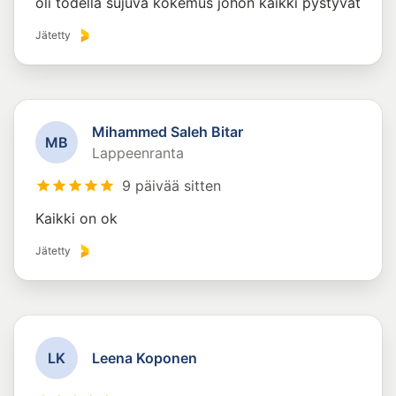
oli todella sujuva kokemus johon kaikki pystyvät
Jätetty
Mihammed Saleh Bitar
M
B
Lappeenranta
9 päivää sitten
Kaikki on ok
Jätetty
L
K
Leena Koponen