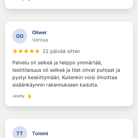
Oliwer
O
O
Vantaa
22 päivää sitten
Palvelu oli selkeä ja helppo ymmärtää,
testitilaisuus oli selkeä ja tilat olivat puhtaat ja
pystyi keskittymään. Kuitenkin voisi ilmoittaa
sisäänkäynnin rakennukseen kadulta.
Jätetty
T
T
Tommi