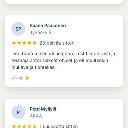
Saana Paasonen
S
P
Jyväskylä
28 päivää sitten
Ilmoittautuminen oli helppoa. Testitila oli siisti ja
testaaja antoi selkeät ohjeet ja oli muutenkin
mukava ja kohtelias.
Jätetty
Petri Myllylä
P
AKAA
1 kuukautta sitten