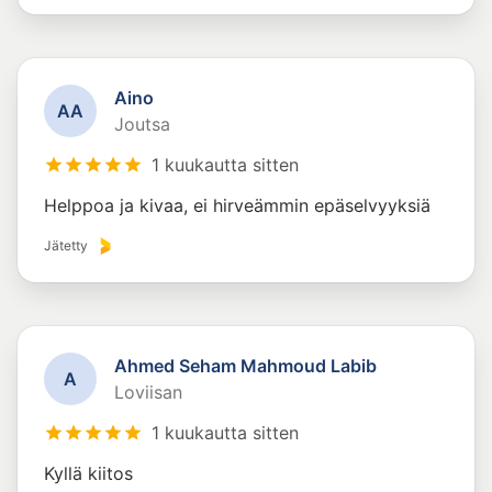
Aino
A
A
Joutsa
1 kuukautta sitten
Helppoa ja kivaa, ei hirveämmin epäselvyyksiä
Jätetty
Ahmed Seham Mahmoud Labib
A
Loviisan
1 kuukautta sitten
Kyllä kiitos