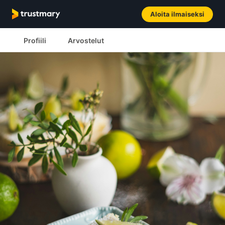
Aloita ilmaiseksi
Profiili
Arvostelut