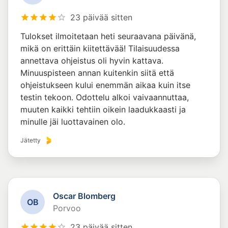
23 päivää sitten
Tulokset ilmoitetaan heti seuraavana päivänä,
mikä on erittäin kiitettävää! Tilaisuudessa
annettava ohjeistus oli hyvin kattava.
Minuuspisteen annan kuitenkin siitä että
ohjeistukseen kului enemmän aikaa kuin itse
testin tekoon. Odottelu alkoi vaivaannuttaa,
muuten kaikki tehtiin oikein laadukkaasti ja
minulle jäi luottavainen olo.
Jätetty
Oscar Blomberg
O
B
Porvoo
23 päivää sitten