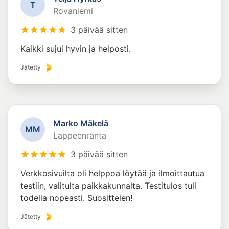
T
Rovaniemi
3 päivää sitten
Kaikki sujui hyvin ja helposti.
Jätetty
Marko Mäkelä
M
M
Lappeenranta
3 päivää sitten
Verkkosivuilta oli helppoa löytää ja ilmoittautua
testiin, valitulta paikkakunnalta. Testitulos tuli
todella nopeasti. Suosittelen!
Jätetty