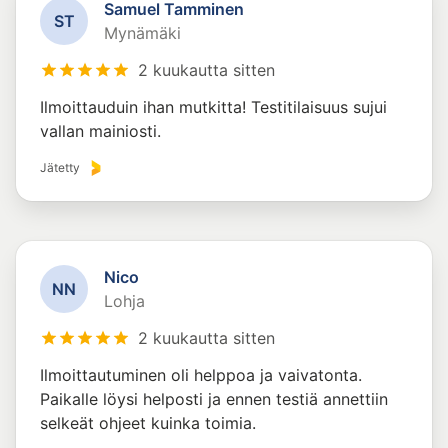
Samuel Tamminen
S
T
Mynämäki
2 kuukautta sitten
Ilmoittauduin ihan mutkitta! Testitilaisuus sujui
vallan mainiosti.
Jätetty
Nico
N
N
Lohja
2 kuukautta sitten
Ilmoittautuminen oli helppoa ja vaivatonta.
Paikalle löysi helposti ja ennen testiä annettiin
selkeät ohjeet kuinka toimia.