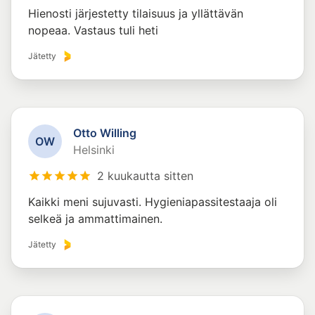
Hienosti järjestetty tilaisuus ja yllättävän
nopeaa. Vastaus tuli heti
Jätetty
Otto Willing
O
W
Helsinki
2 kuukautta sitten
Kaikki meni sujuvasti. Hygieniapassitestaaja oli
selkeä ja ammattimainen.
Jätetty