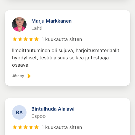
Marju Markkanen
Lahti
1 kuukautta sitten
Ilmoittautuminen oli sujuva, harjoitusmateriaalit
hyödylliset, testitilaisuus selkeä ja testaaja
osaava.
Jätetty
Bintulhuda Alalawi
B
A
Espoo
1 kuukautta sitten