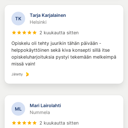
Tarja Karjalainen
T
K
Helsinki
2 kuukautta sitten
Opiskelu oli tehty juurikin tähän päivään -
helppokäyttöinen sekä kiva konsepti sillä itse
opiskeluharjoituksia pystyi tekemään melkeimpä
missä vain!
Jätetty
Mari Lairolahti
M
L
Nummela
2 kuukautta sitten