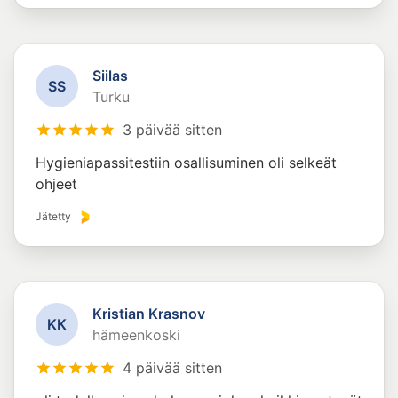
Siilas
S
S
Turku
3 päivää sitten
Hygieniapassitestiin osallisuminen oli selkeät
ohjeet
Jätetty
Kristian Krasnov
K
K
hämeenkoski
4 päivää sitten