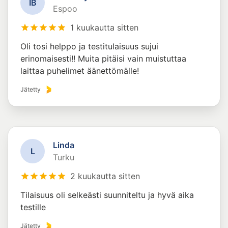
I
B
Espoo
1 kuukautta sitten
Oli tosi helppo ja testitulaisuus sujui
erinomaisesti!! Muita pitäisi vain muistuttaa
laittaa puhelimet äänettömälle!
Jätetty
Linda
L
Turku
2 kuukautta sitten
Tilaisuus oli selkeästi suunniteltu ja hyvä aika
testille
Jätetty