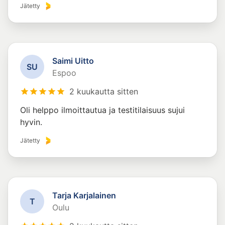
Jätetty
Saimi Uitto
S
U
Espoo
2 kuukautta sitten
Oli helppo ilmoittautua ja testitilaisuus sujui
hyvin.
Jätetty
Tarja Karjalainen
T
Oulu