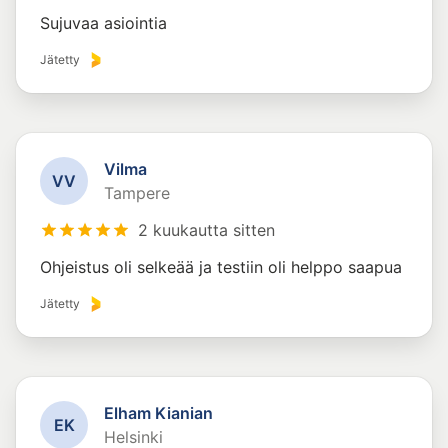
Sujuvaa asiointia
Jätetty
Vilma
V
V
Tampere
2 kuukautta sitten
Ohjeistus oli selkeää ja testiin oli helppo saapua
Jätetty
Elham Kianian
E
K
Helsinki