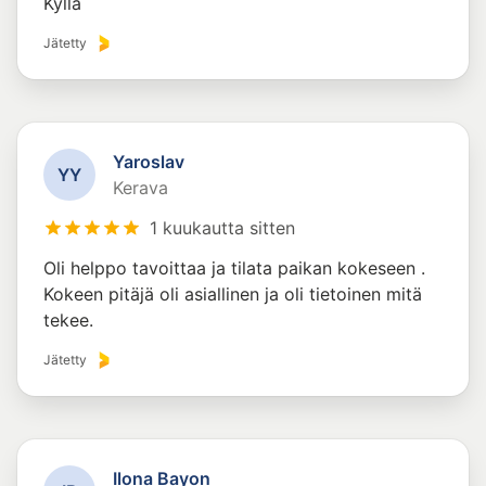
Kyllä
Jätetty
Yaroslav
Y
Y
Kerava
1 kuukautta sitten
Oli helppo tavoittaa ja tilata paikan kokeseen .
Kokeen pitäjä oli asiallinen ja oli tietoinen mitä
tekee.
Jätetty
Ilona Bayon