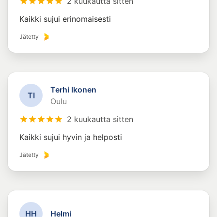
2 kuukautta sitten
Kaikki sujui erinomaisesti
Jätetty
Terhi Ikonen
T
I
Oulu
2 kuukautta sitten
Kaikki sujui hyvin ja helposti
Jätetty
H
H
Helmi