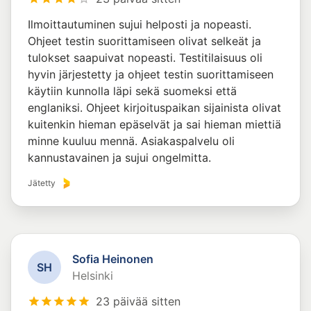
Ilmoittautuminen sujui helposti ja nopeasti.
Ohjeet testin suorittamiseen olivat selkeät ja
tulokset saapuivat nopeasti. Testitilaisuus oli
hyvin järjestetty ja ohjeet testin suorittamiseen
käytiin kunnolla läpi sekä suomeksi että
englaniksi. Ohjeet kirjoituspaikan sijainista olivat
kuitenkin hieman epäselvät ja sai hieman miettiä
minne kuuluu mennä. Asiakaspalvelu oli
kannustavainen ja sujui ongelmitta.
Jätetty
Sofia Heinonen
S
H
Helsinki
23 päivää sitten