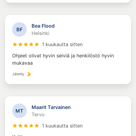
Bea Flood
B
F
Helsinki
1 kuukautta sitten
Ohjeet olivat hyvin selviä ja henkilöstö hyvin
mukavaa
Jätetty
Maarit Tarvainen
M
T
Tervo
1 kuukautta sitten