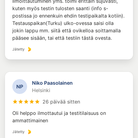
Ilmoittautuminen yms. toimi erittäin sujuvasti,
kuten myös testin tulosten saanti (info s-
postissa jo ennenkuin ehdin testipaikalta kotiin).
Testauspaikan(Turku) ulko-ovessa saisi olla
jokin lappu mm. siitä että ovikelloa soittamalla
pääsee sisään, tai että testiin tästä ovesta.
Jätetty
Niko Paasolainen
N
P
Helsinki
26 päivää sitten
Oli helppo ilmottautui ja testitilaisuus on
ammattimainen
Jätetty