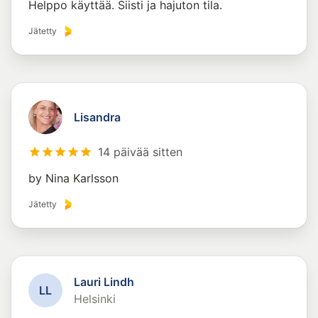
Helppo käyttää. Siisti ja hajuton tila.
Jätetty
Lisandra
14 päivää sitten
by Nina Karlsson
Jätetty
Lauri Lindh
L
L
Helsinki