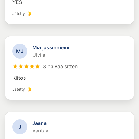
YES
Jätetty
Mia jussinniemi
M
J
Ulvila
3 päivää sitten
Kiitos
Jätetty
Jaana
J
Vantaa