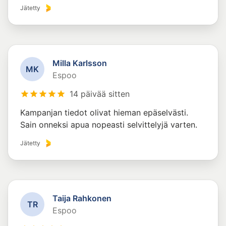
Jätetty
Milla Karlsson
M
K
Espoo
14 päivää sitten
Kampanjan tiedot olivat hieman epäselvästi.
Sain onneksi apua nopeasti selvittelyjä varten.
Jätetty
Taija Rahkonen
T
R
Espoo