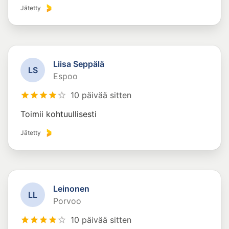
Jätetty
Liisa Seppälä
L
S
Espoo
10 päivää sitten
Toimii kohtuullisesti
Jätetty
Leinonen
L
L
Porvoo
10 päivää sitten