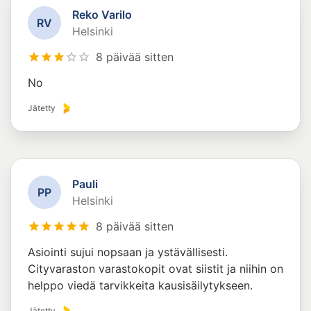
Reko Varilo
R
V
Helsinki
8 päivää sitten
No
Jätetty
Pauli
P
P
Helsinki
8 päivää sitten
Asiointi sujui nopsaan ja ystävällisesti.
Cityvaraston varastokopit ovat siistit ja niihin on
helppo viedä tarvikkeita kausisäilytykseen.
Jätetty