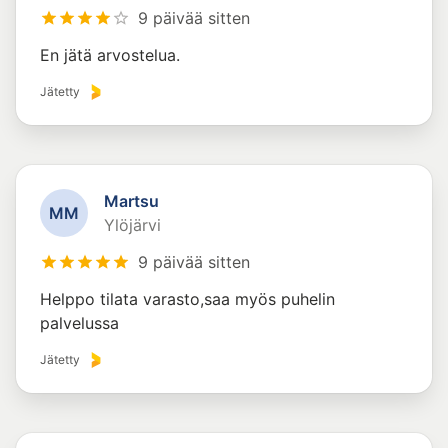
9 päivää sitten
En jätä arvostelua.
Jätetty
Martsu
M
M
Ylöjärvi
9 päivää sitten
Helppo tilata varasto,saa myös puhelin
palvelussa
Jätetty