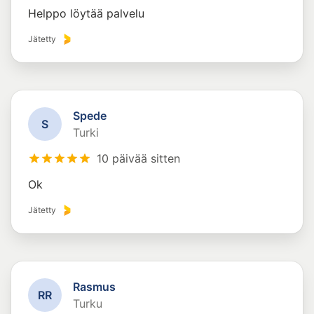
Helppo löytää palvelu
Jätetty
Spede
S
Turki
10 päivää sitten
Ok
Jätetty
Rasmus
R
R
Turku