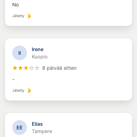
No
Jätetty
Irene
I
I
Kuopio
8 päivää sitten
-
Jätetty
Elias
E
E
Tampere