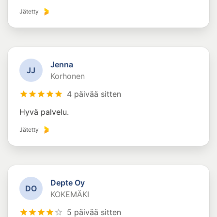
Jätetty
Jenna
J
J
Korhonen
4 päivää sitten
Hyvä palvelu.
Jätetty
Depte Oy
D
O
KOKEMÄKI
5 päivää sitten