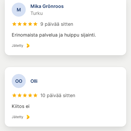
Mika Grönroos
M
Turku
9 päivää sitten
Erinomaista palvelua ja huippu sijainti.
Jätetty
O
O
Olli
10 päivää sitten
Kiitos ei
Jätetty