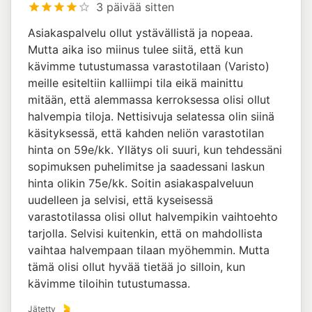
3 päivää sitten
Asiakaspalvelu ollut ystävällistä ja nopeaa.
Mutta aika iso miinus tulee siitä, että kun
kävimme tutustumassa varastotilaan (Varisto)
meille esiteltiin kalliimpi tila eikä mainittu
mitään, että alemmassa kerroksessa olisi ollut
halvempia tiloja. Nettisivuja selatessa olin siinä
käsityksessä, että kahden neliön varastotilan
hinta on 59e/kk. Yllätys oli suuri, kun tehdessäni
sopimuksen puhelimitse ja saadessani laskun
hinta olikin 75e/kk. Soitin asiakaspalveluun
uudelleen ja selvisi, että kyseisessä
varastotilassa olisi ollut halvempikin vaihtoehto
tarjolla. Selvisi kuitenkin, että on mahdollista
vaihtaa halvempaan tilaan myöhemmin. Mutta
tämä olisi ollut hyvää tietää jo silloin, kun
kävimme tiloihin tutustumassa.
Jätetty