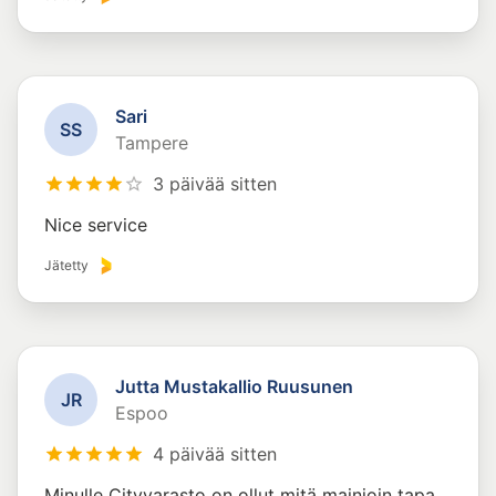
Sari
S
S
Tampere
3 päivää sitten
Nice service
Jätetty
Jutta Mustakallio Ruusunen
J
R
Espoo
4 päivää sitten
Minulle Cityvarasto on ollut mitä mainioin tapa