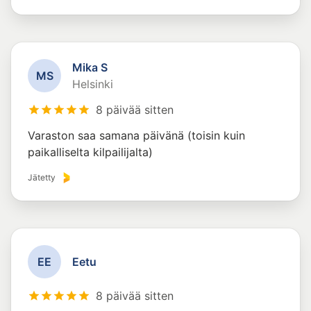
Mika S
M
S
Helsinki
8 päivää sitten
Varaston saa samana päivänä (toisin kuin
paikalliselta kilpailijalta)
Jätetty
E
E
Eetu
8 päivää sitten