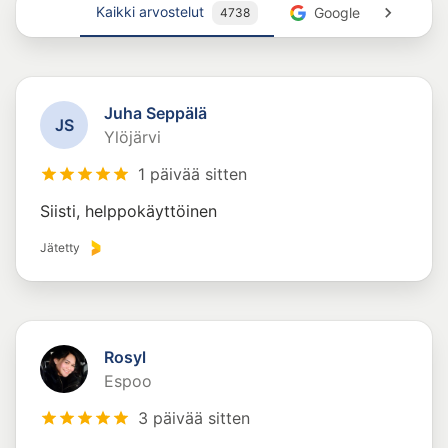
Kaikki arvostelut
Google
4738
843
Juha Seppälä
J
S
Ylöjärvi
1 päivää sitten
Siisti, helppokäyttöinen
Jätetty
Rosyl
Espoo
3 päivää sitten