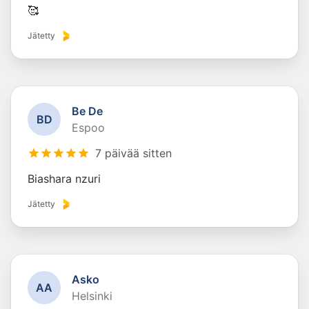
🥰
Jätetty
Be De
B
D
Espoo
7 päivää sitten
Biashara nzuri
Jätetty
Asko
A
A
Helsinki