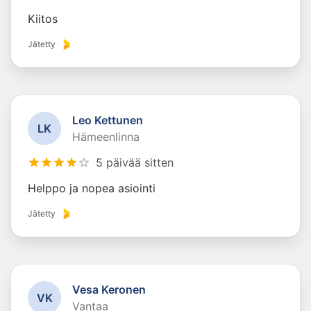
Kiitos
Jätetty
Leo Kettunen
L
K
Hämeenlinna
5 päivää sitten
Helppo ja nopea asiointi
Jätetty
Vesa Keronen
V
K
Vantaa