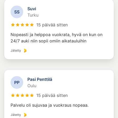
Suvi
S
S
Turku
15 päivää sitten
Nopeasti ja helppoa vuokrata, hyvä on kun on
24/7 auki niin sopii omiin aikatauluihin
Jätetty
Pasi Penttilä
P
P
Oulu
15 päivää sitten
Palvelu oli sujuvaa ja vuokraus nopeaa.
Jätetty