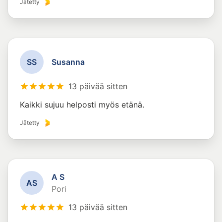
Jätetty
S
S
Susanna
13 päivää sitten
Kaikki sujuu helposti myös etänä.
Jätetty
A S
A
S
Pori
13 päivää sitten