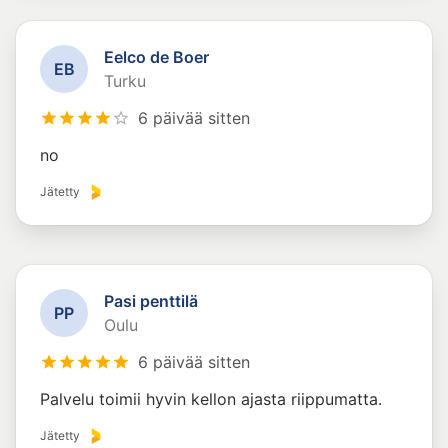
Eelco de Boer
E
B
Turku
6 päivää sitten
no
Jätetty
Pasi penttilä
P
P
Oulu
6 päivää sitten
Palvelu toimii hyvin kellon ajasta riippumatta.
Jätetty