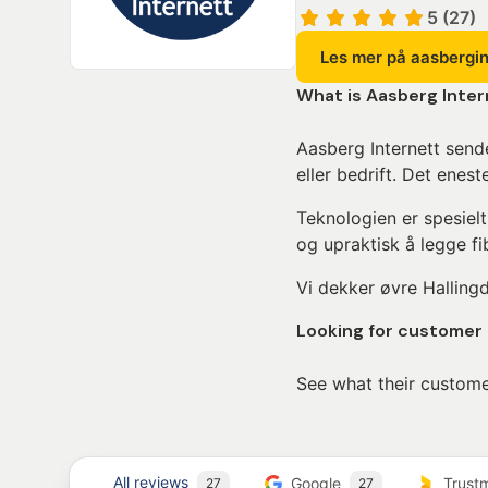
5 (27)
Les mer på aasbergin
What is Aasberg Inter
Aasberg Internett sender
eller bedrift. Det enes
Teknologien er spesiel
og upraktisk å legge fi
Vi dekker øvre Halling
Looking for customer
See what their custome
All reviews
Google
Trust
27
27