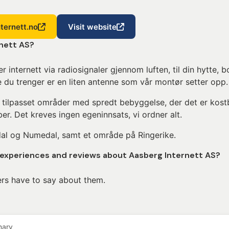
ternett.no
Visit website
nett AS?
 internett via radiosignaler gjennom luften, til din hytte, b
te du trenger er en liten antenne som vår montør setter opp.
t tilpasset områder med spredt bebyggelse, der det er kost
ber. Det kreves ingen egeninnsats, vi ordner alt.
dal og Numedal, samt et område på Ringerike.
 experiences and reviews about Aasberg Internett AS?
rs have to say about them.
mary