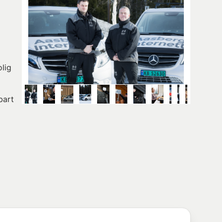
olig
bart